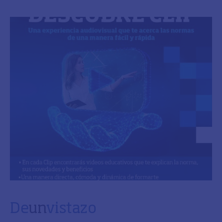
De
un
vistazo