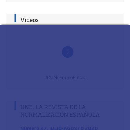
Videos
#YoMeFormoEnCasa
UNE, LA REVISTA DE LA
NORMALIZACIÓN ESPAÑOLA
Número 27. JULIO-AGOSTO 2020