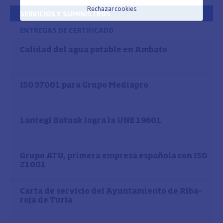
Rechazar cookies
SERVICIOS Y SUMINISTROS
ENTREGAS DE CERTIFICADO
Calidad del agua potable en Ambato
ISO 37001 para Grupo Mediapro
Lantegi Batuak logra la UNE 19601
Grupo ATU, primera empresa española con ISO
21001
Carta de servicio del Ayuntamiento de Riba-
roja de Turia