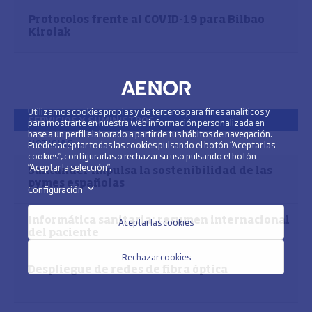
Protocolos frente al COVID-19 para Bilbao
Kirolak
Utilizamos cookies propias y de terceros para fines analíticos y
SERVICIOS Y SUMINISTROS
para mostrarte en nuestra web información personalizada en
base a un perfil elaborado a partir de tus hábitos de navegación.
NOTICIAS
Puedes aceptar todas las cookies pulsando el botón “Aceptar las
cookies”, configurarlas o rechazar su uso pulsando el botón
“Aceptar la selección”.
Santander impulsa la sostenibilidad de las
pymes españolas
Configuración
>
Informática sanitaria: resumen internacional
Aceptar las cookies
del paciente
Rechazar cookies
Despliegue de redes de fibra óptica