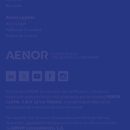
Buscador
Avisos Legales
Aviso Legal
Política de Privacidad
Política de Cookies
LA REVISTA DE LA
EVALUACIÓN DE LA CONFORMIDAD
En el Grupo AENOR, los servicios de certificación, ensayos e
inspección son prestados exclusivamente por la sociedad
AENOR
Confía, S.A.U. (y sus filiales)
, entidad responsable de las
actividades de evaluación de la conformidad.
Por su parte, los servicios relacionados con venta de normas,
formación, capacitación técnica y consultoría se ofrecen a través
de
AENOR Conocimiento, S.A.