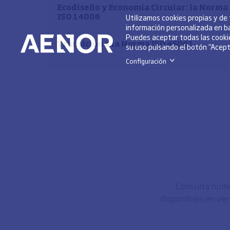
Ecodiseño y Economía Circular: la Norma
Utilizamos cookies propias y de
ISO 14006
información personalizada en ba
Puedes aceptar todas las cookie
Transición a la Norma ISO 45001
su uso pulsando el botón “Acepta
Configuración
>
Consulta númer
disponibles en ver