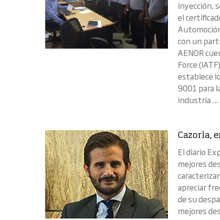
inyección, s
el certifica
Automoción.
con un part
AENOR cuent
Force (IATF
establece lo
9001 para la
industria ...
Cazorla, 
El diario E
mejores des
caracterizan
apreciar fr
de su despa
mejores des