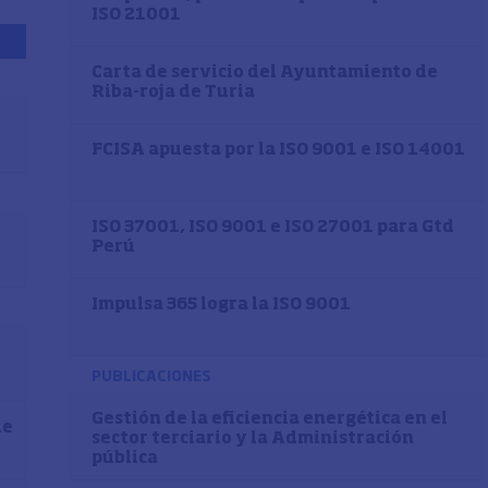
ISO 21001
Carta de servicio del Ayuntamiento de
Riba-roja de Turia
FCISA apuesta por la ISO 9001 e ISO 14001
ISO 37001, ISO 9001 e ISO 27001 para Gtd
Perú
Impulsa 365 logra la ISO 9001
PUBLICACIONES
Gestión de la eficiencia energética en el
de
sector terciario y la Administración
pública