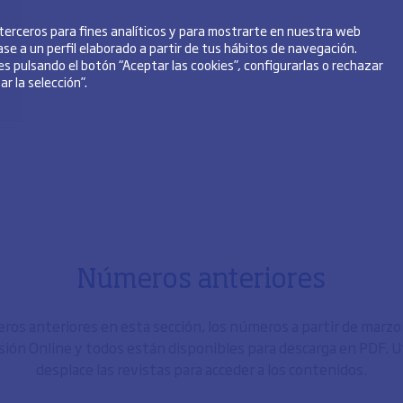
 terceros para fines analíticos y para mostrarte en nuestra web
se a un perfil elaborado a partir de tus hábitos de navegación.
s pulsando el botón “Aceptar las cookies”, configurarlas o rechazar
r la selección”.
Números anteriores
os anteriores en esta sección, los números a partir de marz
sión Online y todos están disponibles para descarga en PDF. Uti
desplace las revistas para acceder a los contenidos.