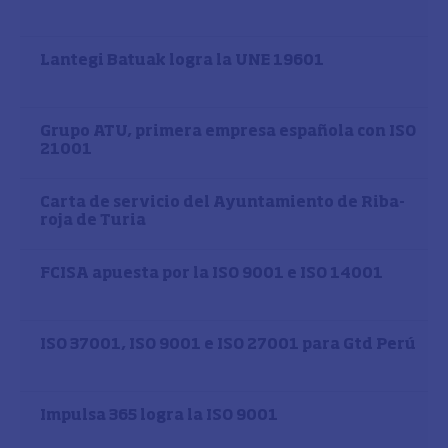
Lantegi Batuak logra la UNE 19601
Grupo ATU, primera empresa española con ISO
21001
Carta de servicio del Ayuntamiento de Riba-
roja de Turia
FCISA apuesta por la ISO 9001 e ISO 14001
ISO 37001, ISO 9001 e ISO 27001 para Gtd Perú
Impulsa 365 logra la ISO 9001