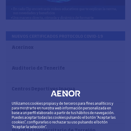
NUEVOS CERTIFICADOS PROTOCOLO COVID-19
Acerinox
Auditorio de Tenerife
Centros Deportivos Inacua
Utilizamos cookies propias y de terceros para fines analíticos y
para mostrarte en nuestra web información personalizada en
Grupo Albertia
base a un perfil elaborado a partir de tus hábitos de navegación.
Puedes aceptar todas las cookies pulsando el botón “Aceptar las
cookies”, configurarlas o rechazar su uso pulsando el botón
“Aceptar la selección”.
Hospital Universitario de Torrejón