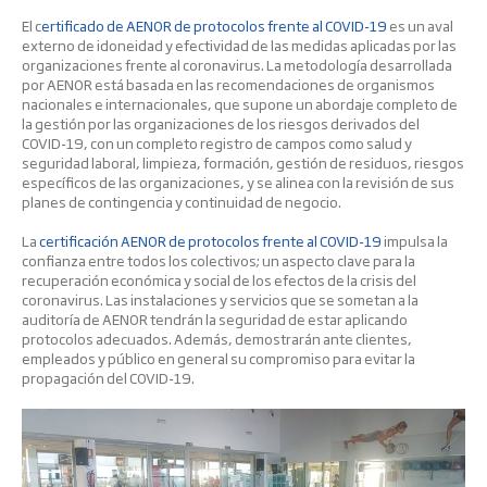
El c
ertificado de AENOR de protocolos frente al COVID-19
es un aval
externo de idoneidad y efectividad de las medidas aplicadas por las
organizaciones frente al coronavirus. La metodología desarrollada
por AENOR está basada en las recomendaciones de organismos
nacionales e internacionales, que supone un abordaje completo de
la gestión por las organizaciones de los riesgos derivados del
COVID-19, con un completo registro de campos como salud y
seguridad laboral, limpieza, formación, gestión de residuos, riesgos
específicos de las organizaciones, y se alinea con la revisión de sus
planes de contingencia y continuidad de negocio.
La
certificación AENOR de protocolos frente al COVID-19
impulsa la
confianza entre todos los colectivos; un aspecto clave para la
recuperación económica y social de los efectos de la crisis del
coronavirus. Las instalaciones y servicios que se sometan a la
auditoría de AENOR tendrán la seguridad de estar aplicando
protocolos adecuados. Además, demostrarán ante clientes,
empleados y público en general su compromiso para evitar la
propagación del COVID-19.