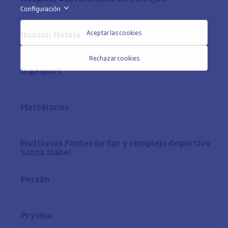
Configuración
>
Aceptar las cookies
Ilunion Hotels
Rechazar cookies
Ingesport
Meridianos
Multiusos Fontes do Sar y complejo deportivo
Santa Isabel
Persán
Prysma