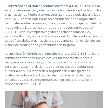
El c
ertificado de AENOR de protocolos frente al COVID-19
es un aval
externo de idoneidad y efectividad de las medidas aplicadas por las
organizaciones frente al coronavirus. La metodología desarrollada
por AENOR está basada en las recomendaciones de organismos
nacionales e internacionales, que supone un abordaje completo de
la gestión por las organizaciones de los riesgos derivados del
COVID-19, con un completo registro de campos como salud y
seguridad laboral, limpieza, formación, gestión de residuos, riesgos
específicos de las organizaciones, y se alinea con la revisión de sus
planes de contingencia y continuidad de negocio.
La
certificación AENOR de protocolos frente al COVID-19
impulsa la
confianza entre todos los colectivos; un aspecto clave para la
recuperación económica y social de los efectos de la crisis del
coronavirus. Las instalaciones y servicios que se sometan a la
auditoría de AENOR tendrán la seguridad de estar aplicando
protocolos adecuados. Además, demostrarán ante clientes,
empleados y público en general su compromiso para evitar la
propagación del COVID-19.