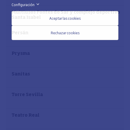
Configuración
>
Multiusos Fontes do Sar y complejo deportivo
Santa Isabel
Aceptar las cookies
Rechazar cookies
Persán
Prysma
Sanitas
Torre Sevilla
Teatro Real