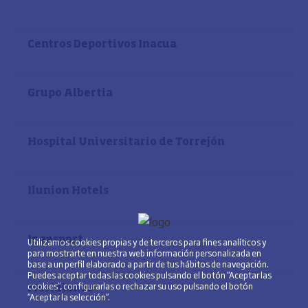
Centros Deportivos Inacua
Grupo Albertia
Hospital Universitario de Torrejón
Ilunion Hotels
Ingesport
Utilizamos cookies propias y de terceros para fines analíticos y
para mostrarte en nuestra web información personalizada en
base a un perfil elaborado a partir de tus hábitos de navegación.
Puedes aceptar todas las cookies pulsando el botón “Aceptar las
cookies”, configurarlas o rechazar su uso pulsando el botón
Meridianos
“Aceptar la selección”.