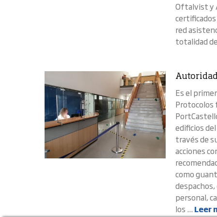
Oftalvist y
certificado
red asisten
totalidad de 
Autoridad
Es el prime
Protocolos 
PortCastell
edificios de
través de s
acciones con
recomendaci
como guantes
despachos, d
personal, c
los ...
Leer 