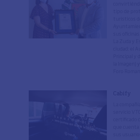
convirtiénd
tipo de pro
turísticos d
Ayuntamient
sus oficinas
La Zuda y Es
ciudad: el A
Principal y
la Imagen) 
Foro Romano
Cabify
La compañía
servicio VTC
certificado
que cuenta 
sus usuario