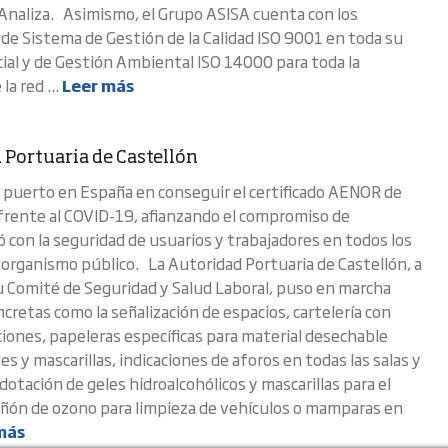
 Analiza. Asimismo, el Grupo ASISA cuenta con los
s de Sistema de Gestión de la Calidad ISO 9001 en toda su
cial y de Gestión Ambiental ISO 14000 para toda la
la red ...
Leer más
 Portuaria de Castellón
r puerto en España en conseguir el certificado AENOR de
frente al COVID-19, afianzando el compromiso de
ó con la seguridad de usuarios y trabajadores en todos los
l organismo público. La Autoridad Portuaria de Castellón, a
u Comité de Seguridad y Salud Laboral, puso en marcha
cretas como la señalización de espacios, cartelería con
ones, papeleras específicas para material desechable
 y mascarillas, indicaciones de aforos en todas las salas y
otación de geles hidroalcohólicos y mascarillas para el
añón de ozono para limpieza de vehículos o mamparas en
más