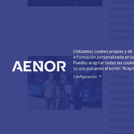
españolas d
para garant
protocolos 
mascarillas,
mamparas pr
registrados 
Utilizamos cookies propias y de
información personalizada en ba
Dbus
Puedes aceptar todas las cookie
su uso pulsando el botón “Acepta
La Compañía
certificado
Configuración
>
los últimos
adaptarse a
nuevos pro
para garanti
personas u
destacan la 
instalacion
puesto de c