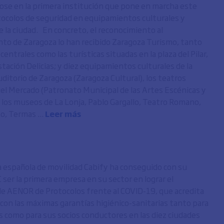
ose en la primera institución que pone en marcha este
tocolos de seguridad en equipamientos culturales y
e la ciudad. En concreto, el reconocimiento al
o de Zaragoza lo han recibido Zaragoza Turismo, tanto
 centrales como las turísticas situadas en la plaza del Pilar,
tación Delicias; y diez equipamientos culturales de la
uditorio de Zaragoza (Zaragoza Cultural), los teatros
 del Mercado (Patronato Municipal de las Artes Escénicas y
y los museos de La Lonja, Pablo Gargallo, Teatro Romano,
, Termas ...
Leer más
 española de movilidad Cabify ha conseguido con su
 ser la primera empresa en su sector en lograr el
 de AENOR de Protocolos frente al COVID-19, que acredita
con las máximas garantías higiénico-sanitarias tanto para
s como para sus socios conductores en las diez ciudades