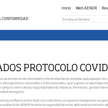
Inicio
Web AENOR
Rev
A CONFORMIDAD
ADOS PROTOCOLO COVID
un aval externo de idoneidad y efectividad de las medidas aplicadaspor las
 deorganismos nacionales e internacionales, que supone un abordaje compl
 campos como salud y seguridad laboral, limpieza, formación, gestión deres
inuidad denegocio.
lsa la confianza entre todos los colectivos; un aspecto clavepara la recupera
a la auditoría de AENOR tendrán la seguridad de estar aplicando protocolo