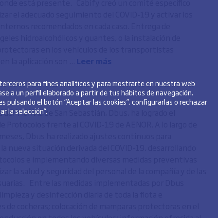
onde está presente. Cabify creó un comité específico
izar el adecuado seguimiento del COVID-19 y activar los
internos recomendados en cada caso. Entrega de
 geles hidroalcohólicos y guantes, o la instalación de
otectoras en los vehículos de los transportistas
en la aplicación son ...
Leer más
 terceros para fines analíticos y para mostrarte en nuestra web
se a un perfil elaborado a partir de tus hábitos de navegación.
s pulsando el botón “Aceptar las cookies”, configurarlas o rechazar
r la selección”.
 del Tranvía de San Sebastián, Dbus, ha logrado el
 de Protocolos frente al COVID-19 de AENOR. A lo largo de
 meses, Dbus ha realizado ajustes continuos para
 la nueva situación derivada del COVID-19, desarrollando
tocolos e implementando diversas medidas preventivas
zar la salud y seguridad del personal de la compañía y de las
suarias. Entre las medidas implementadas por Dbus
limpieza y desinfección diaria de toda la flota e
es de cocheras; colocación de mamparas protectoras en el
onducción en todos los vehículos; información ofrecida al