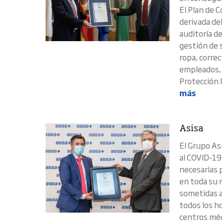
El Plan de 
derivada de
auditoría d
gestión de s
ropa, corre
empleados, 
Protección I
más
Asisa
El Grupo As
al COVID-19
necesarias 
en toda su 
sometidas a
todos los h
centros méd