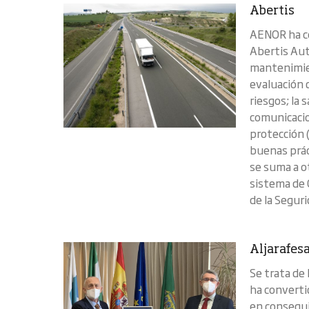
Abertis
AENOR ha co
Abertis Aut
mantenimien
evaluación 
riesgos; la 
comunicacio
protección (
buenas prác
se suma a o
sistema de 
de la Seguri
Aljarafes
Se trata de 
ha convertid
en consegui