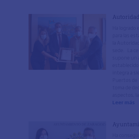
Autoridad
Ha logrado 
para las es
la Autorida
sede. La ce
supone un a
establecido
integra a s
Puertos de T
toma de dec
aspectos, la
Leer más
Ayuntami
Ha consegui