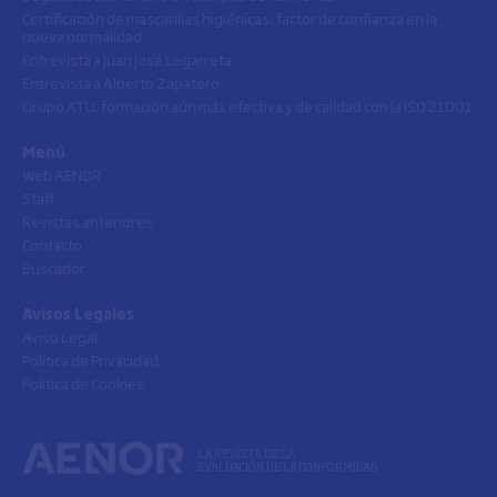
Certificación de mascarillas higiénicas, factor de confianza en la
nueva normalidad
Entrevista a Juan José Legarreta
Entrevista a Alberto Zapatero
Grupo ATU, formación aún más efectiva y de calidad con la ISO 21001
Menú
Web AENOR
Staff
Revistas anteriores
Contacto
Buscador
Avisos Legales
Aviso Legal
Política de Privacidad
Política de Cookies
LA REVISTA DE LA
EVALUACIÓN DE LA CONFORMIDAD