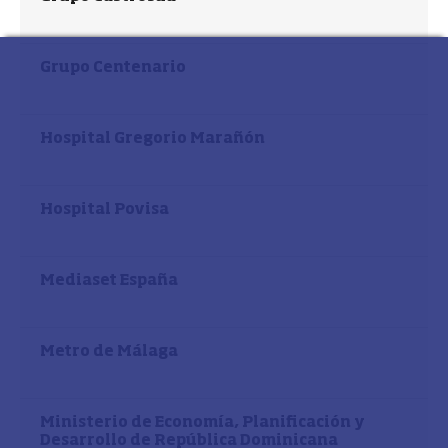
Grupo Centenario
Hospital Gregorio Marañón
Hospital Povisa
Mediaset España
Metro de Málaga
Ministerio de Economía, Planificación y
Desarrollo de República Dominicana