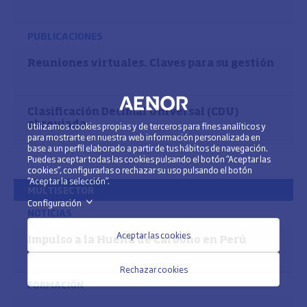
PUBLICACIONES
Reuniones virtuales. Claves para su gestión
Clasificación Decimal Universal (CDU)
abreviada
Utilizamos cookies propias y de terceros para fines analíticos y
para mostrarte en nuestra web información personalizada en
base a un perfil elaborado a partir de tus hábitos de navegación.
Puedes aceptar todas las cookies pulsando el botón “Aceptar las
cookies”, configurarlas o rechazar su uso pulsando el botón
“Aceptar la selección”.
MULTISECTOR
Configuración
>
NOTICIAS
Aceptar las cookies
Impulso a la Huella de Carbono en Perú
Rechazar cookies
FORMACIÓN