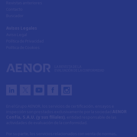
Revistas anteriores
Contacto
Buscador
Avisos Legales
Aviso Legal
Política de Privacidad
Política de Cookies
LA REVISTA DE LA
EVALUACIÓN DE LA CONFORMIDAD
En el Grupo AENOR, los servicios de certificación, ensayos e
inspección son prestados exclusivamente por la sociedad
AENOR
Confía, S.A.U. (y sus filiales)
, entidad responsable de las
actividades de evaluación de la conformidad.
Por su parte, los servicios relacionados con venta de normas,