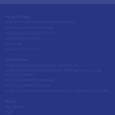
De un Vistazo
NUEVOS CERTIFICADOS PROTOCOLO COVID-19
Construcción e Infraestructuras
Alimentación y Gran Distribución
Servicios y Suministros
Multisector
Servicios y Suministros
Este número
Seguridad alimentaria en tiempos del COVID-19
Certificación de mascarillas higiénicas, factor de confianza en la
nueva normalidad
Entrevista a Juan José Legarreta
Entrevista a Alberto Zapatero
Grupo ATU, formación aún más efectiva y de calidad con la ISO 21001
Menú
Web AENOR
Staff