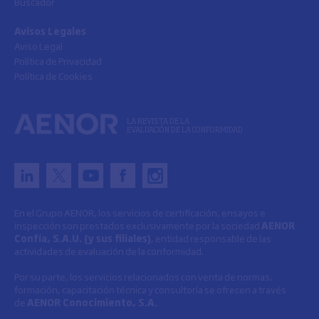
Buscador
Avisos Legales
Aviso Legal
Política de Privacidad
Política de Cookies
LA REVISTA DE LA
EVALUACIÓN DE LA CONFORMIDAD
En el Grupo AENOR, los servicios de certificación, ensayos e
inspección son prestados exclusivamente por la sociedad
AENOR
Confía, S.A.U. (y sus filiales)
, entidad responsable de las
actividades de evaluación de la conformidad.
Por su parte, los servicios relacionados con venta de normas,
formación, capacitación técnica y consultoría se ofrecen a través
de
AENOR Conocimiento, S.A.