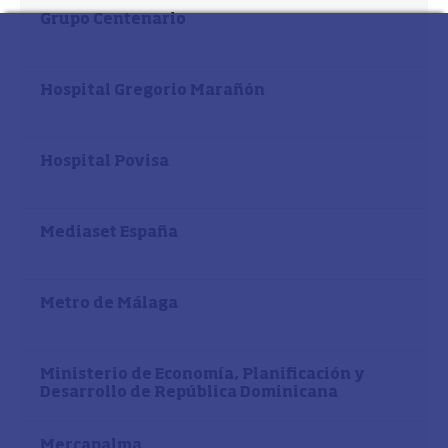
Grupo Centenario
Hospital Gregorio Marañón
Hospital Povisa
Mediaset España
Metro de Málaga
Ministerio de Economía, Planificación y
Desarrollo de República Dominicana
Mercapalma