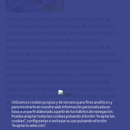
Se trata de la primera empresa de restauración de
colectivos en lograr este certificado de AENOR. Este
sello aplica a centros propios, centros de clientes y a
todas las actividades que realiza la compañía:
elaboración de comidas preparadas, prestación de
servicios de cocina, servicios de comedor y cafetería,
oficinas centrales, monitores de alumnos con necesidad
específica, acompañamiento escolar, servicio de
atención domiciliaria y vending. La evaluación que
realiza AENOR valora aspectos como la gestión de
riesgos, gestión de la salud en el trabajo, formación,
información y comunicaciones desarrolladas, medidas
organizativas (control de aforo, distancias, pantallas),
Utilizamos cookies propias y de terceros para fines analíticos y
para mostrarte en nuestra web información personalizada en
de ...
Leer más
base a un perfil elaborado a partir de tus hábitos de navegación.
Puedes aceptar todas las cookies pulsando el botón “Aceptar las
cookies”, configurarlas o rechazar su uso pulsando el botón
“Aceptar la selección”.