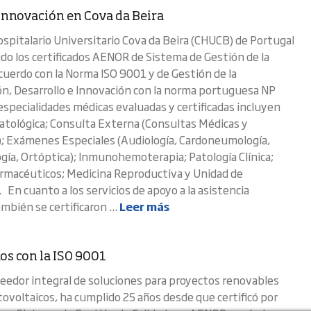
 innovación en Cova da Beira
ospitalario Universitario Cova da Beira (CHUCB) de Portugal
do los certificados AENOR de Sistema de Gestión de la
acuerdo con la Norma ISO 9001 y de Gestión de la
ón, Desarrollo e Innovación con la norma portuguesa NP
specialidades médicas evaluadas y certificadas incluyen
tológica; Consulta Externa (Consultas Médicas y
); Exámenes Especiales (Audiología, Cardoneumología,
ogía, Ortóptica); Inmunohemoterapia; Patología Clínica;
armacéuticos; Medicina Reproductiva y Unidad de
 En cuanto a los servicios de apoyo a la asistencia
ambién se certificaron ...
Leer más
os con la ISO 9001
veedor integral de soluciones para proyectos renovables
tovoltaicos, ha cumplido 25 años desde que certificó por