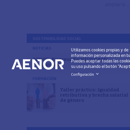
ampliar la ..
SOSTENIBILIDAD SOCIAL
NOTICIAS
Utilizamos cookies propias y de
información personalizada en ba
Puedes aceptar todas las cookie
AENOR, Empresa Familiarmente
Responsable
su uso pulsando el botón “Acepta
Configuración
>
FORMACIÓN
Taller práctico: Igualdad
retributiva y brecha salarial
de género