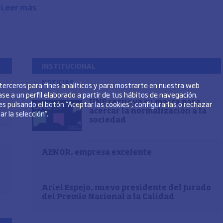
.
Leer más
INSTITUCIONAL
NOTICIAS
 terceros para fines analíticos y para mostrarte en nuestra web
se a un perfil elaborado a partir de tus hábitos de navegación.
s pulsando el botón “Aceptar las cookies”, configurarlas o rechazar
UNE renueva su marca para
acercar la normalización a la
r la selección”.
sociedad
AENOR, empresa excelente
Ariel Espejo, nuevo presidente del Jurado
del Premio Nacional a la Calidad