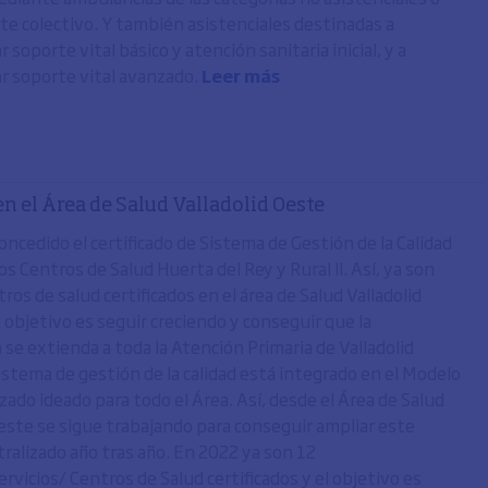
te colectivo. Y también asistenciales destinadas a
 soporte vital básico y atención sanitaria inicial, y a
r soporte vital avanzado.
Leer más
n el Área de Salud Valladolid Oeste
ncedido el certificado de Sistema de Gestión de la Calidad
os Centros de Salud Huerta del Rey y Rural II. Así, ya son
tros de salud certificados en el área de Salud Valladolid
 objetivo es seguir creciendo y conseguir que la
n se extienda a toda la Atención Primaria de Valladolid
istema de gestión de la calidad está integrado en el Modelo
zado ideado para todo el Área. Así, desde el Área de Salud
Oeste se sigue trabajando para conseguir ampliar este
ralizado año tras año. En 2022 ya son 12
vicios/ Centros de Salud certificados y el objetivo es