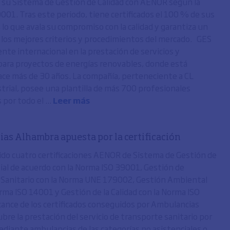
 su Sistema de Gestión de Calidad con AENOR según la
001. Tras este periodo, tiene certificados el 100 % de sus
 lo que avala su compromiso con la calidad y garantiza un
n los mejores criterios y procedimientos del mercado. GES
nte internacional en la prestación de servicios y
para proyectos de energías renovables, donde está
ce más de 30 años. La compañía, perteneciente a CL
trial, posee una plantilla de más 700 profesionales
 por todo el ...
Leer más
as Alhambra apuesta por la certificación
do cuatro certificaciones AENOR de Sistema de Gestión de
ial de acuerdo con la Norma ISO 39001, Gestión de
Sanitario con la Norma UNE 179002, Gestión Ambiental
rma ISO 14001 y Gestión de la Calidad con la Norma ISO
cance de los certificados conseguidos por Ambulancias
bre la prestación del servicio de transporte sanitario por
ediante ambulancias de las categorías no asistenciales o