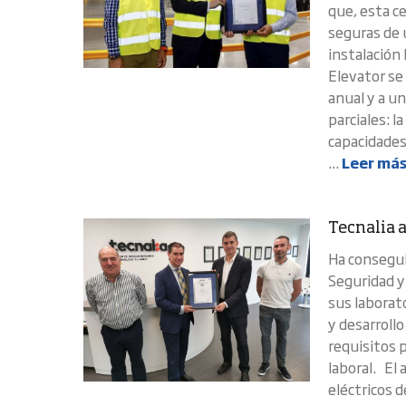
que, esta ce
seguras de 
instalación 
Elevator se
anual y a un
parciales: l
capacidades
...
Leer má
Tecnalia 
Ha consegui
Seguridad y
sus laborato
y desarroll
requisitos 
laboral. El 
eléctricos d