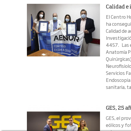
Calidad e
El Centro H
ha consegui
Calidad de 
Investigaci
4457. Las e
Anatomía Pa
Quirúrgicas
Neurofisiol
Servicios F
Endoscopia.
sanitaria, t
GES, 25 añ
GES, el pro
eólicos y fo