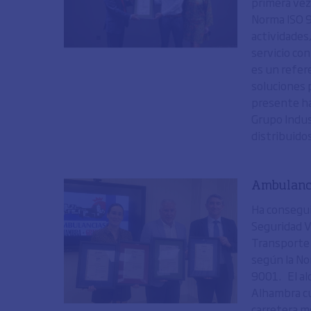
primera vez
Norma ISO 9
actividades,
servicio co
es un refere
soluciones 
presente ha
Grupo Indus
distribuidos
Ambulanci
Ha consegui
Seguridad V
Transporte 
según la No
9001. El al
Alhambra cu
carretera m