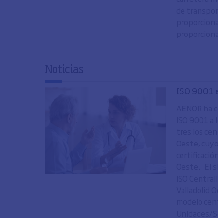
de transpor
proporcionar
proporciona
Noticias
ISO 9001 e
AENOR ha co
ISO 9001 a l
tres los cen
Oeste, cuyo
certificació
Oeste. El s
ISO Centrali
Valladolid 
modelo cent
Unidades/Ser