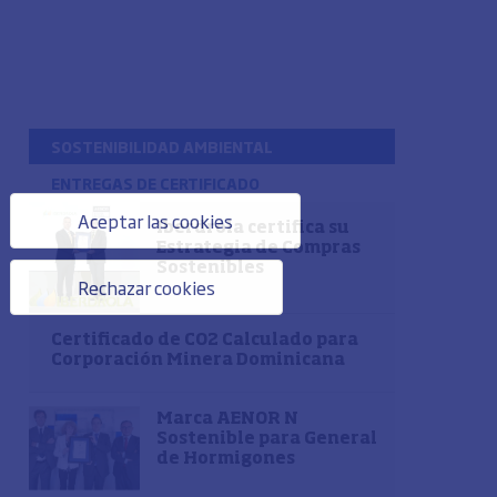
SOSTENIBILIDAD AMBIENTAL
ENTREGAS DE CERTIFICADO
Aceptar las cookies
Iberdrola certifica su
Estrategia de Compras
Sostenibles
Rechazar cookies
Certificado de CO2 Calculado para
Corporación Minera Dominicana
Marca AENOR N
Sostenible para General
de Hormigones