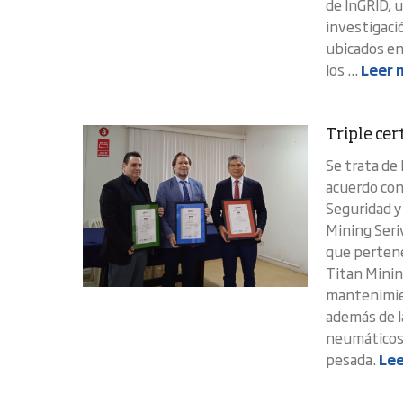
de InGRID, u
investigaci
ubicados en 
los ...
Leer 
Triple ce
Se trata de 
acuerdo con
Seguridad y
Mining Seri
que pertenec
Titan Minin
mantenimien
además de l
neumáticos,
pesada.
Lee