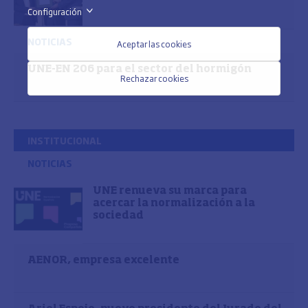
Configuración
>
NOTICIAS
Aceptar las cookies
UNE-EN 206 para el sector del hormigón
Rechazar cookies
INSTITUCIONAL
NOTICIAS
UNE renueva su marca para
acercar la normalización a la
sociedad
AENOR, empresa excelente