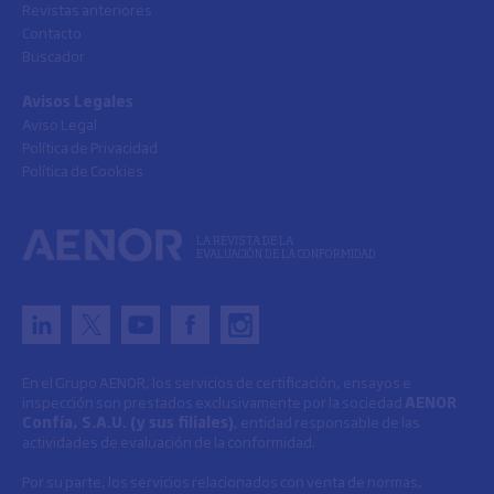
Revistas anteriores
Contacto
Buscador
Avisos Legales
Aviso Legal
Política de Privacidad
Política de Cookies
LA REVISTA DE LA
EVALUACIÓN DE LA CONFORMIDAD
En el Grupo AENOR, los servicios de certificación, ensayos e
inspección son prestados exclusivamente por la sociedad
AENOR
Confía, S.A.U. (y sus filiales)
, entidad responsable de las
actividades de evaluación de la conformidad.
Por su parte, los servicios relacionados con venta de normas,