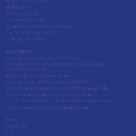
Construcción e Industria
Institucional
Tecnología y Digitalización
Gobierno Corporativo
Alimentación, Consumo y Distribución
Sostenibilidad Ambiental
Sanidad y Prevención
Este número
Formando a los profesionales del futuro
V Congreso de Industria Conectada 4.0: evolución de la
transformación digital
Impulso a la construcción sostenible
Contazara: apuesta firme por la digitalización
Dos décadas acompañando a las organizaciones en Italia
Cómo superar con éxito el proceso de auditoría
AENOR, primera entidad acreditada para certificar el nuevo ENS
AENOR, Empresa Familiarmente Responsable
Menú
Web AENOR
Staff