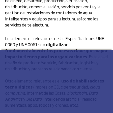
de diseño, desarrollo, producción, verificación,
distribución, comercialización, servicio posventa y la
gestión de instalaciones de contadores de agua
inteligentes y equipos para su lectura, así como los
servicios de telelectura.
Los elementos relevantes de las Especificaciones UNE
0060 y UNE 0061 son
digitalizar
fundamentalmente los procesos clave que mayor
impacto tienen para las organizaciones
. Esto es, el
diseño de producto/servicio, fabricación, logística y
distribución y procesos relacionados con cliente.
Otro elemento relevante es el
uso de habilitadores
tecnológicos
(impresión 3D, ciberseguridad,
cloud
computing
, Internet de las Cosas,
blockchain
,
Data
Analytics
y
Big Data
, inteligencia artificial, realidad
aumentada, apps, robots y drones, etc.).