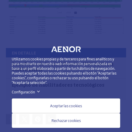
EN DETALLE
Utilizamos cookies propias y de terceros para fines analíticos y
para mostrarte en nuestra web información personalizada en
Beneficios de la certificación UNE 0060 en
base a un perfil elaborado a partir de tus hábitos de navegación.
CONTAZARA
Puedes aceptar todas las cookies pulsando el botón “Aceptar las
cookies”, configurarlas o rechazar su uso pulsando el botón
“Aceptar la selección”.
Ejemplo de habilitadores tecnológicos
Configuración
>
Aceptar las cookies
Rechazar cookies