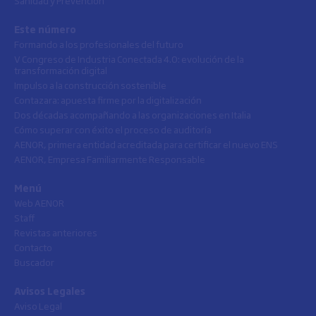
Sanidad y Prevención
Este número
Formando a los profesionales del futuro
V Congreso de Industria Conectada 4.0: evolución de la
transformación digital
Impulso a la construcción sostenible
Contazara: apuesta firme por la digitalización
Dos décadas acompañando a las organizaciones en Italia
Cómo superar con éxito el proceso de auditoría
AENOR, primera entidad acreditada para certificar el nuevo ENS
AENOR, Empresa Familiarmente Responsable
Menú
Web AENOR
Staff
Revistas anteriores
Contacto
Buscador
Avisos Legales
Aviso Legal