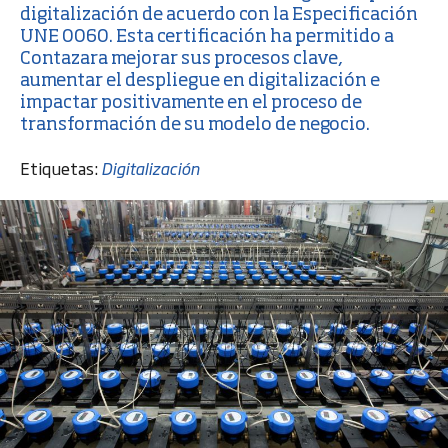
digitalización
de acuerdo con la Especificación
UNE 0060. Esta certificación ha permitido a
Contazara mejorar sus procesos clave,
aumentar el despliegue en digitalización e
impactar positivamente en el proceso de
transformación de su modelo de negocio.
Etiquetas:
Digitalización