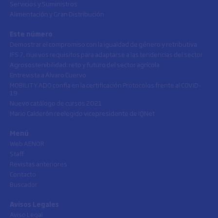
Servicios y Suministros
Alimentación y Gran Distribución
Este número
Demostrar el compromiso con la igualdad de género y retributiva
IFS 7, nuevos requisitos para adaptarse a las tendencias del sector
Agrosostenibilidad: reto y futuro del sector agrícola
Entrevista a Álvaro Cuervo
MOBILITY ADO confía en la certificación Protocolos frente al COVID-
19
Nuevo catálogo de cursos 2021
Mario Calderón reelegido vicepresidente de IQNet
Menú
Web AENOR
Staff
Revistas anteriores
Contacto
Buscador
Avisos Legales
Aviso Legal