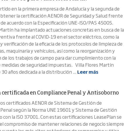
rtido en la primera empresa de Andalucía y la segunda de
btener la certificación AENOR de Seguridad y Salud frente
 de acuerdo con la Especificación UNE-ISO/PAS 45005.
s Martín ha implantado actuaciones concretas en busca de la
ventiva frente al COVID-19 en el sector eléctrico, como la
y verificación de la eficacia de los protocolos de limpieza de
s, maquinaria y vehículos, así como la reorganización y
ón de los trabajos de campo para dar cumplimiento con la
e medidas de seguridad impuestas. Villa Flores Martín
 30 años dedicada a la distribución ...
Leer más
 certificada en Compliance Penal y Antisoborno
 los certificados AENOR de Sistema de Gestión de
 Penal según la Norma UNE 19601 y Sistema de Gestión
 con la ISO 37001. Con estas certificaciones LeasePlan se
 el compromiso de mantener relaciones de negocio siempre
 cuenta los más altos estándares de compromiso y ética