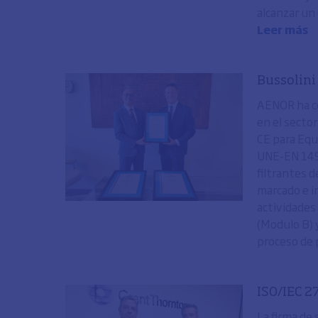
alcanzar un 
Leer más
Bussolini 
AENOR ha co
en el secto
CE para Equ
UNE-EN 149 
filtrantes d
marcado e i
actividades
(Modulo B) y
proceso de 
ISO/IEC 2
La firma de