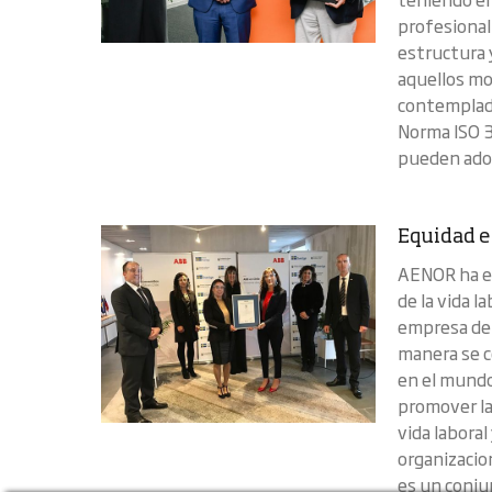
profesional
estructura 
aquellos mo
contemplados
Norma ISO 3
pueden adop
Equidad e
AENOR ha en
de la vida l
empresa del 
manera se c
en el mundo
promover la
vida laboral
organizacio
es un conju