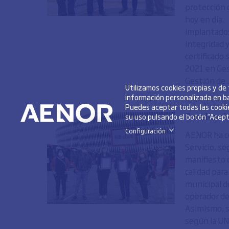
protección 
hoy en día.
implantados
integridad 
certificado
2021 en Ges
Gestión de .
Utilizamos cookies propias y de
información personalizada en ba
Puedes aceptar todas las cookie
su uso pulsando el botón “Acepta
Excelencia
Configuración
>
AENOR ha co
Servicio, s
manifiesto 
calidad para
municipal d
operador de
Asimismo, se
según la UN