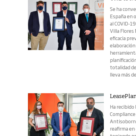
Se ha conve
España en o
al COVID-19
Villa Flore
eficacia pre
elaboración 
herramienta
planificaci
totalidad d
lleva más de
LeasePlan
Ha recibido
Compliance
Antisoborno
reafirma en
teniendo en