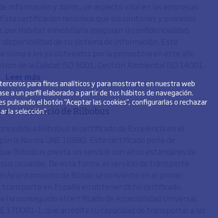
de información y datos, un aspecto vital en las empresas
 Esta certificación reconoce que los controles y procesos
 por Habitat Inmobiliaria aseguran la confidencialidad,
y disponibilidad de su sistema de información. Este
 se suma a los ya obtenidos por la promotora en este año
tión de la Calidad ISO 9001, Gestión Ambiental ISO 14001,
..
Leer más
 terceros para fines analíticos y para mostrarte en nuestra web
se a un perfil elaborado a partir de tus hábitos de navegación.
s pulsando el botón “Aceptar las cookies”, configurarlas o rechazar
r la selección”.
 en el servicio de Bilbobus
ncedido a Bilbobus el certificado de Excelencia en el
egún la Norma UNE 16880. Este certificado pone de
que Bilbobus presta un servicio con altos estándares de
 sus usuarios. De esta forma, el servicio de transporte
el Ayuntamiento de Bilbao se convierte en el primer
 transporte en España en obtener dicho certificado.
 ha conseguido el certificado de Accesibilidad Universal,
E 170001-1, que acredita su capacidad de transportar a las