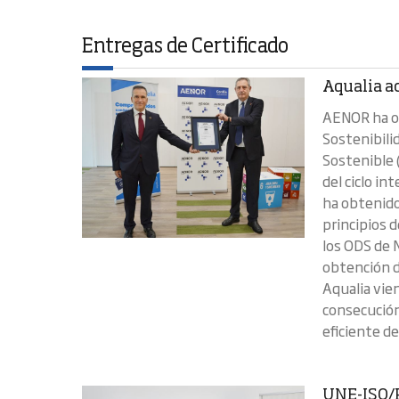
Entregas de Certificado
Aqualia ac
AENOR ha ot
Sostenibilid
Sostenible 
del ciclo in
ha obtenido 
principios d
los ODS de 
obtención d
Aqualia vie
consecución
eficiente del
UNE-ISO/P