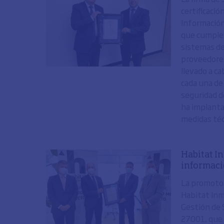
certificaci
Información
que cumple 
sistemas de
proveedores
llevado a c
cada una de
seguridad d
ha implantad
medidas técn
Habitat In
informac
La promotor
Habitat Inm
Gestión de 
27001, que 