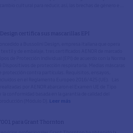
cambio cultural para reducir, así, las brechas de género e ...
Design certifica sus mascarillas EPI
ncedido a Bussolini Design, empresa italiana que opera
r textil y de embalaje, tres certificados AENOR de marcado
ipos de Protección Individual (EPI) de acuerdo con la Norma
Dispositivos de protección respiratoria. Medias máscaras
e protección contra partículas. Requisitos, ensayos,
ncluidos en el Reglamento Europeo 2016/425 (UE). Las
 realizadas por AENOR abarcaron el Examen UE de Tipo
 la conformidad basada en la garantía de calidad del
producción (Módulo D).
Leer más
7001 para Grant Thornton
 servicios profesionales Grant Thornton ha obtenido la