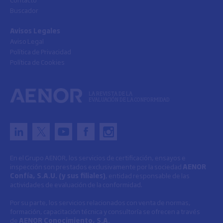
Buscador
Avisos Legales
Aviso Legal
Política de Privacidad
Política de Cookies
LA REVISTA DE LA
EVALUACIÓN DE LA CONFORMIDAD
En el Grupo AENOR, los servicios de certificación, ensayos e
inspección son prestados exclusivamente por la sociedad
AENOR
Confía, S.A.U. (y sus filiales)
, entidad responsable de las
actividades de evaluación de la conformidad.
Por su parte, los servicios relacionados con venta de normas,
formación, capacitación técnica y consultoría se ofrecen a través
de
AENOR Conocimiento, S.A.