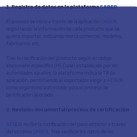
1. Registro de datos en la plataforma
SABER
El proceso se inicia a través de la aplicación
SABER
,
registrando la información de cada producto que se
quiera importar, indicando marca comercial, modelos,
fabricante, etc.
Tras la clasificación del producto según el código
arancelario especifico (HS Code) establecido por las
autoridades saudíes, la plataforma indica la TR de
aplicación, permitiendo al importador elegir a
AENOR
como organismo autorizado para el proceso de
certificación asociado.
2. Revisión documental/proceso de certificación
AENOR
recibe la notificación del paso anterior a través
del sistema
SABER
. Tras verificar los datos de los