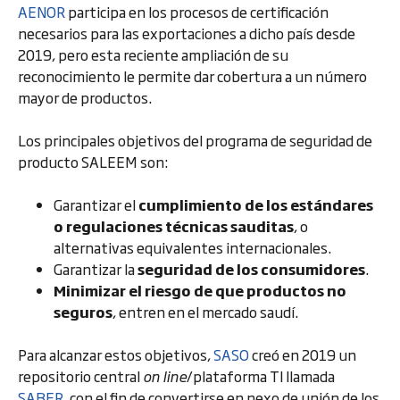
AENOR
participa en los procesos de certificación
necesarios para las exportaciones a dicho país desde
2019, pero esta reciente ampliación de su
reconocimiento le permite dar cobertura a un número
mayor de productos.
Los principales objetivos del programa de seguridad de
producto SALEEM son:
Garantizar el
cumplimiento de los estándares
o regulaciones técnicas sauditas
, o
alternativas equivalentes internacionales.
Garantizar la
seguridad de los consumidores
.
Minimizar el riesgo de que productos no
seguros
, entren en el mercado saudí.
Para alcanzar estos objetivos,
SASO
creó en 2019 un
repositorio central
on line
/plataforma TI llamada
SABER
, con el fin de convertirse en nexo de unión de los