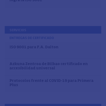
logra la ISO 9001
SERVICIOS
ENTREGAS DE CERTIFICADO
ISO 9001 para F.A. Dalton
Azkuna Zentroa de Bilbao certificado en
accesibilidad universal
Protocolos frente al COVID-19 para Primera
Plus