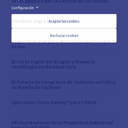
Ortel apuesta por la Gestión de la Calidad
Configuración
>
Aceptar las cookies
Cotoblau logra la ISO 28000
Rechazar cookies
Seguridad Vial para Autrotransportes del
Bravo
El Corte Inglés en Aragón y Navarra
certificado en Residuo Cero
El Palacio de Congresos de Valencia certifica
su Huella de Carbono
Operation Clean Sweep® para CYGSA
Oficina Nacional de la Propiedad Industrial