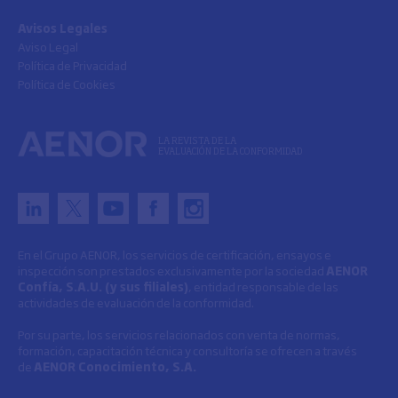
Avisos Legales
Aviso Legal
Política de Privacidad
Política de Cookies
LA REVISTA DE LA
EVALUACIÓN DE LA CONFORMIDAD
En el Grupo AENOR, los servicios de certificación, ensayos e
inspección son prestados exclusivamente por la sociedad
AENOR
Confía, S.A.U. (y sus filiales)
, entidad responsable de las
actividades de evaluación de la conformidad.
Por su parte, los servicios relacionados con venta de normas,
formación, capacitación técnica y consultoría se ofrecen a través
de
AENOR Conocimiento, S.A.