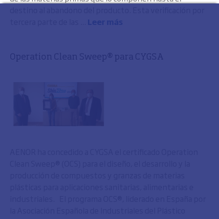
destino al abandono del producto. Esta verificación por
tercera parte de las ...
Leer más
Operation Clean Sweep® para CYGSA
AENOR ha concedido a CYGSA el certificado Operation
Clean Sweep® (OCS) para el diseño, el desarrollo y la
producción de compuestos y granzas de materias
plásticas para aplicaciones sanitarias, alimentarias e
industriales. El programa OCS®, liderado en España por
la Asociación Española de Industriales del Plástico