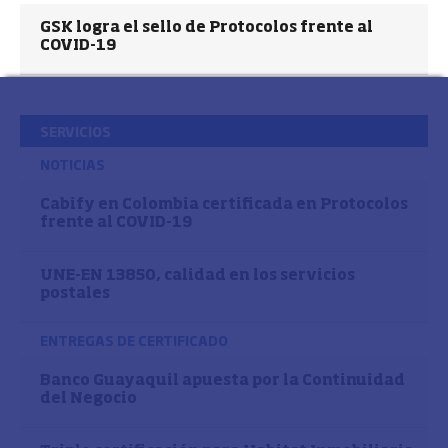
GSK logra el sello de Protocolos frente al
COVID-19
SERVICIOS
NOTICIAS
Cabify en Colombia certificada en Protocolos
frente al COVID-19
UNE-EN 13850, calidad en los servicios
postales
ENTREGAS DE CERTIFICADO
Banco Guayaquil apuesta por la Continuidad
del Negocio