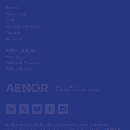
Menú
Web AENOR
Staff
Revistas anteriores
Contacto
Buscador
Avisos Legales
Aviso Legal
Política de Privacidad
Política de Cookies
LA REVISTA DE LA
EVALUACIÓN DE LA CONFORMIDAD
En el Grupo AENOR, los servicios de certificación, ensayos e
inspección son prestados exclusivamente por la sociedad
AENOR