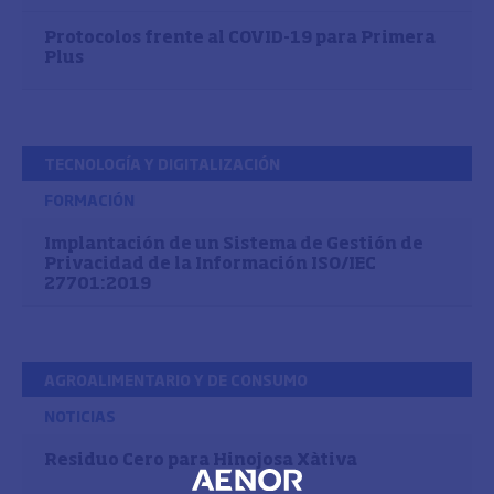
Protocolos frente al COVID-19 para Primera
Plus
TECNOLOGÍA Y DIGITALIZACIÓN
FORMACIÓN
Implantación de un Sistema de Gestión de
Privacidad de la Información ISO/IEC
27701:2019
AGROALIMENTARIO Y DE CONSUMO
NOTICIAS
Residuo Cero para Hinojosa Xàtiva