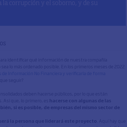
la corrupción y el soborno, y de su
sos
ara identificar qué información de nuestra compañía
 sea lo más ordenado posible. En los primeros meses de 2022
 de Información No Financiera y verificarla de forma
 que seguir?
onsolidados deben hacerse públicos, por lo que están
. Así que, lo primero, es
hacerse con algunas de las
én, si es posible, de empresas del mismo sector de
será la persona que liderará este proyecto
. Aquí hay que