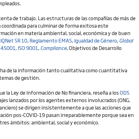
mpleados.
enta de trabajo. Las estructuras de las compañías de más de
 coordinada para culminar de forma exitosa este
rmación en materia ambiental, social, económica y de buen
n
IQNet SR 10
,
Reglamento EMAS
,
Igualdad de Género
,
Global
 45001
,
ISO 9001
,
Compliance
, Objetivos de Desarrollo
cha de la información tanto cualitativa como cuantitativa
stemas de gestión.
e la Ley de Información de No financiera, reseña a los
ODS
sajes lanzados por los agentes externos involucrados (ONG,
nanciero) se dirigen insistentemente a que las acciones que
peración pos-COVID-19 pasan irreparablemente porque sea en
 tres ámbitos: ambiental, social y económico.