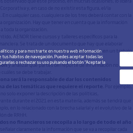
 observado que este proceso, en muchas ocasiones, lo lidera
orporativa y, en caso de no existir esta figura, el/la
En cualquier caso, cualquiera de los tres deberá contar con la
 organización. Hay que tener en cuenta que la información
a toda la organización.
ntido, AENOR tiene cursos y talleres específicos para la
inanciera. Se trata de un documento que hay que elaborar
equipo de trabajo es una inversión que retornará en un trabajo
analíticos y para mostrarte en nuestra web información
de tus hábitos de navegación. Puedes aceptar todas las
igurarlas o rechazar su uso pulsando el botón “Aceptar la
ción
y analizar qué partes del reporte de información no
 cuáles se debe trabajar.
sona será la responsable de dar los contenidos
na de las temáticas que requiere el reporte
. Por ejemplo,
o solo exponer la descripción de las políticas,
vante durante el 2021 en esta materia, además se tendrá que
o, en lo relacionado con la brecha salarial y el evolutivo de la
ción de RRHH.
os no financieros se recopila a lo largo de todo el año
eñalar claramente la información que se va a recopilar cada