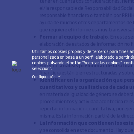
tener en cuenta dos consideraciones. Hemos
el/la responsable de Responsabilidad Social C
responsable financiero o también por RRHH. 
ayuda de muchos otros departamentos de la
que requiere el informe es muy transversal 
Formar al equipo de trabajo
. En este se
elaboración de estados de información no f
todos los años, por lo que la formación del 
Utilizamos cookies propias y de terceros para fines 
personalizada en base a un perfil elaborado a partir 
más eficiente.
cookies pulsando el botón “Aceptar las cookies”, conf
Hacer un
análisis preliminar de la situa
selección”.
financiera están bien estructuradas y sobre
Configuración
>
Identificar en la organización que per
cuantitativos y cualitativos de cada u
en materia de igualdad de género se deberá n
procedimientos y actividad acontecida rele
reportar información cuantitativa, por ejempl
misma. Esta información partirá de la direc
La información que contienen los estad
y se consolida en este documento. Hay que s