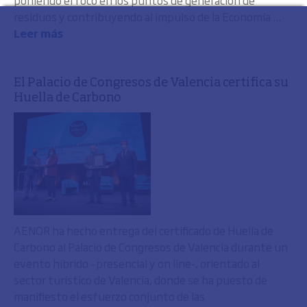
poniendo el foco en los puntos de generación de
residuos y contribuyendo al impulso de la Economía ...
Leer más
El Palacio de Congresos de Valencia certifica su
Huella de Carbono
AENOR ha hecho entrega del certificado de Huella de
Carbono al Palacio de Congresos de Valencia durante un
evento híbrido –presencial y on line-, orientado al
sector turístico de Valencia, donde se ha puesto de
manifiesto el esfuerzo conjunto de las