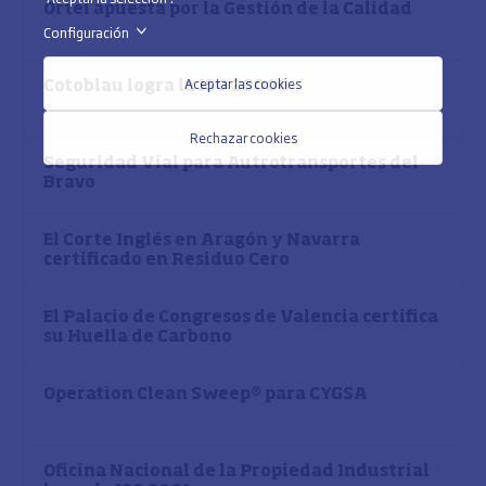
Ortel apuesta por la Gestión de la Calidad
Configuración
>
Aceptar las cookies
Cotoblau logra la ISO 28000
Rechazar cookies
Seguridad Vial para Autrotransportes del
Bravo
El Corte Inglés en Aragón y Navarra
certificado en Residuo Cero
El Palacio de Congresos de Valencia certifica
su Huella de Carbono
Operation Clean Sweep® para CYGSA
Oficina Nacional de la Propiedad Industrial