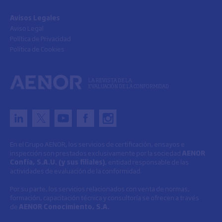
Avisos Legales
Aviso Legal
Política de Privacidad
Política de Cookies
LA REVISTA DE LA
EVALUACIÓN DE LA CONFORMIDAD
En el Grupo AENOR, los servicios de certificación, ensayos e
inspección son prestados exclusivamente por la sociedad
AENOR
Confía, S.A.U. (y sus filiales)
, entidad responsable de las
actividades de evaluación de la conformidad.
Por su parte, los servicios relacionados con venta de normas,
formación, capacitación técnica y consultoría se ofrecen a través
de
AENOR Conocimiento, S.A.