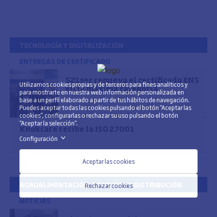
TECNOLOGÍA Y DIGITALIZACIÓN
ENTREGAS DE CERTIFICADO
S21sec renueva el certificado ENS
Utilizamos cookies propias y de terceros para fines analíticos y
en la máxima categoría
para mostrarte en nuestra web información personalizada en
base a un perfil elaborado a partir de tus hábitos de navegación.
Puedes aceptar todas las cookies pulsando el botón “Aceptar las
cookies”, configurarlas o rechazar su uso pulsando el botón
“Aceptar la selección”.
Knokcare recibe la ISO 27001
Configuración
>
Aceptar las cookies
AGROALIMENTACIÓN, CONSUMO Y DISTRIBUCIÓN
Rechazar cookies
NOTICIAS