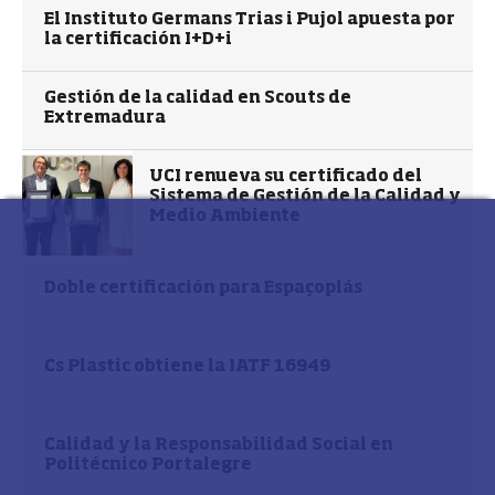
El Instituto Germans Trias i Pujol apuesta por
la certificación I+D+i
Gestión de la calidad en Scouts de
Extremadura
UCI renueva su certificado del
Sistema de Gestión de la Calidad y
Medio Ambiente
Doble certificación para Espaçoplás
Cs Plastic obtiene la IATF 16949
Calidad y la Responsabilidad Social en
Politécnico Portalegre