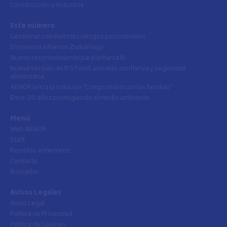
Construcción e Industria
Este número
Gestionar con éxito los riesgos psicosociales
Entrevista a Ramón Zumárraga
Nuevo reconocimiento para la Marca N
Nueva versión de IFS Food: aún más confianza y seguridad
alimentaria
AENOR lanza la solución "Compromiso con las familias"
Ence: 20 años protegiendo el medio ambiente
Menú
Web AENOR
Staff
Revistas anteriores
Contacto
Buscador
Avisos Legales
Aviso Legal
Política de Privacidad
Política de Cookies