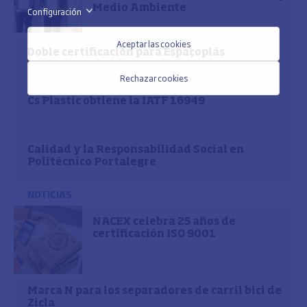
Medio Ambiente
Configuración
>
Aceptar las cookies
Doble certificación para Espaçoplás
Rechazar cookies
Cs Plastic obtiene la IATF 16949
Calidad y la Responsabilidad Social en
Politécnico Portalegre
NOTICIAS
NACEX celebra 25 años de
certificación ISO 9001
Marca N para los separadores de carril bici de
Zicla