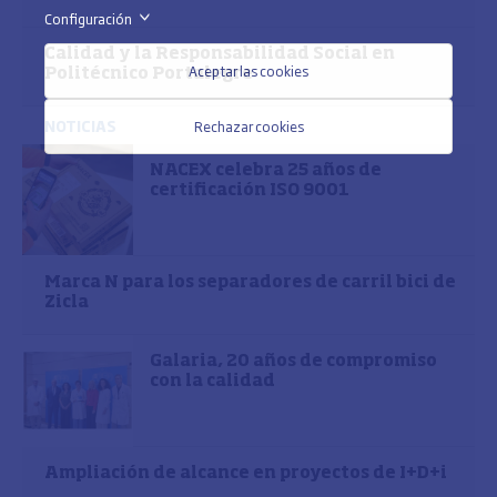
Configuración
>
Calidad y la Responsabilidad Social en
Aceptar las cookies
Politécnico Portalegre
NOTICIAS
Rechazar cookies
NACEX celebra 25 años de
certificación ISO 9001
Marca N para los separadores de carril bici de
Zicla
Galaria, 20 años de compromiso
con la calidad
Ampliación de alcance en proyectos de I+D+i