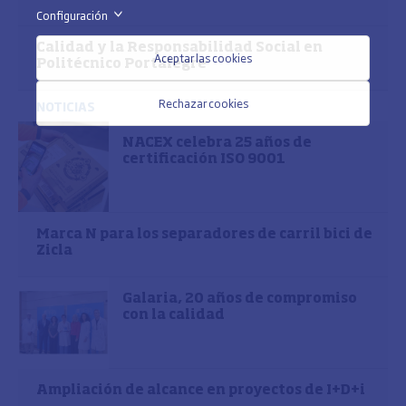
Configuración
>
Calidad y la Responsabilidad Social en
Aceptar las cookies
Politécnico Portalegre
Rechazar cookies
NOTICIAS
NACEX celebra 25 años de
certificación ISO 9001
Marca N para los separadores de carril bici de
Zicla
Galaria, 20 años de compromiso
con la calidad
Ampliación de alcance en proyectos de I+D+i