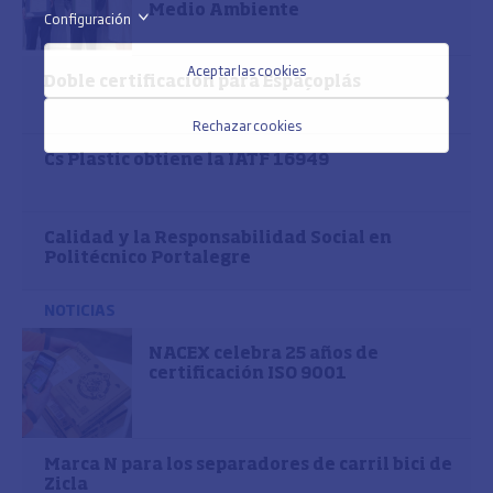
Medio Ambiente
Configuración
>
Aceptar las cookies
Doble certificación para Espaçoplás
Rechazar cookies
Cs Plastic obtiene la IATF 16949
Calidad y la Responsabilidad Social en
Politécnico Portalegre
NOTICIAS
NACEX celebra 25 años de
certificación ISO 9001
Marca N para los separadores de carril bici de
Zicla