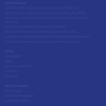
Este número
AENOR certifica buenas prácticas contra el COVID-19
Gestión en las organizaciones basada en datos de calidad
Claves para implantar un sistema de gestión de
compliance
tributario
Entrevista a Edmundo Fernández Puértolas
BIM: la transformación digital llega a la construcción
InfoCamere, pioneros en Italia en certificar la calidad de datos
FCC Industrial primera constructora con Residuo Cero
Menú
Web AENOR
Staff
Revistas anteriores
Contacto
Buscador
Avisos Legales
Aviso Legal
Política de Privacidad
Política de Cookies