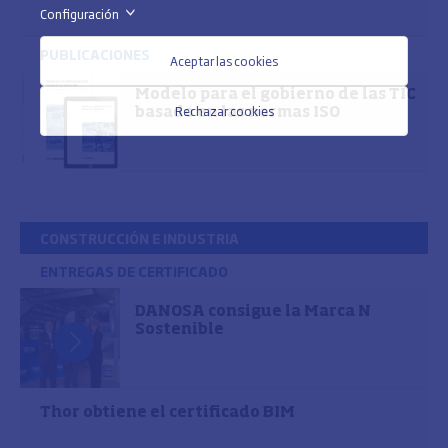
Configuración
>
PUBLICACIONES
Aceptar las cookies
Modelo para el gobierno de las TIC
Rechazar cookies
basado en las normas ISO
CONSTRUCCIÓN E INDUSTRIA
ENTREGAS DE CERTIFICADO
DANOSA consigue la Marca N
Sostenible
Thor obtiene el certificado BIM