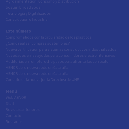
Agroalimentación, Consumo y Distribución
Sostenibilidad Social
Tecnología y Digitalización
Construcción e Industria
Este número
Comprometidos con la circularidad de los plásticos
¿Cómo realizar compras sostenibles?
Nueva certificación para sistemas constructivos industrializados
Novedades en las ayudas para consumidores electrointensivos
Auditorías en remoto: ocho pasos para afrontarlas con éxito
AENOR abre nueva sede en Cataluña
AENOR abre nueva sede en Cataluña
Constituida la nueva Junta Directiva de UNE
Menú
Web AENOR
Staff
Revistas anteriores
Contacto
Buscador