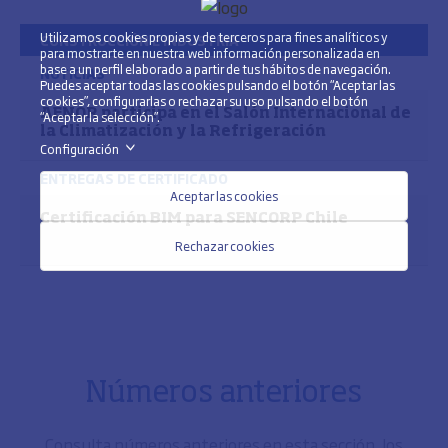
Utilizamos cookies propias y de terceros para fines analíticos y
CONSTRUCCIÓN E INDUSTRIA
para mostrarte en nuestra web información personalizada en
base a un perfil elaborado a partir de tus hábitos de navegación.
NOTICIAS
Puedes aceptar todas las cookies pulsando el botón “Aceptar las
cookies”, configurarlas o rechazar su uso pulsando el botón
AENOR participa en el Salón Internacional de
“Aceptar la selección”.
la Climatización y la Refrigeración
Configuración
>
ENTREGAS DE CERTIFICADO
Aceptar las cookies
Certificación BIM para SENCORP Chile
Rechazar cookies
Números anteriores
Consulta números anteriores en esta sección, los