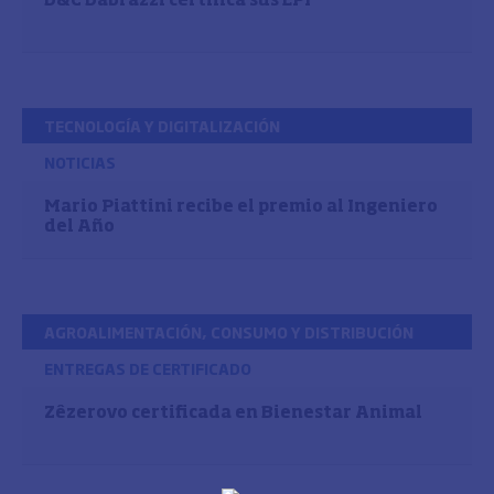
D&C Dabrazzi certifica sus EPI
TECNOLOGÍA Y DIGITALIZACIÓN
NOTICIAS
Mario Piattini recibe el premio al Ingeniero
del Año
AGROALIMENTACIÓN, CONSUMO Y DISTRIBUCIÓN
ENTREGAS DE CERTIFICADO
Zêzerovo certificada en Bienestar Animal