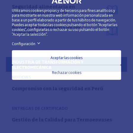
Seguridad alimentaria en
Utilizamos cookies propias y de terceros para fines analíticos y
restauración colectiva
para mostrarte en nuestra web información personalizada en
base a un perfil elaborado a partir de tus hábitos de navegación.
Puedes aceptar todas las cookies pulsando el botón “Aceptar las
Normas de tecnología de los
cookies”, configurarlas o rechazar su uso pulsando el botón
alimentos
“Aceptar la selección”.
Configuración
>
Aceptar las cookies
INDUSTRIA DE TRANSFORMACIÓN Y
ELECTROMECÁNICA
Rechazar cookies
NOTICIAS
Compromiso con la seguridad en Perú
ENTREGAS DE CERTIFICADO
Gestión de la Calidad para Termoenvases