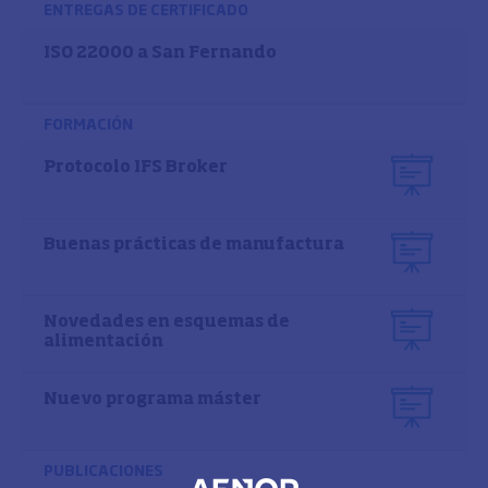
ENTREGAS DE CERTIFICADO
ISO 22000 a San Fernando
FORMACIÓN
Protocolo IFS Broker
Buenas prácticas de manufactura
Novedades en esquemas de
alimentación
Nuevo programa máster
PUBLICACIONES