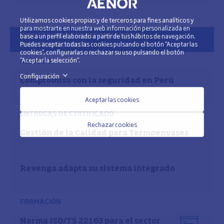
Utilizamos cookies propias y de terceros para fines analíticos y
para mostrarte en nuestra web información personalizada en
INDUSTRIA DE TRANSFORMACIÓN Y
base a un perfil elaborado a partir de tus hábitos de navegación.
ELECTROMECÁNICA
Puedes aceptar todas las cookies pulsando el botón “Aceptar las
cookies”, configurarlas o rechazar su uso pulsando el botón
“Aceptar la selección”.
NOTICIAS
Configuración
>
Compromiso con la seguridad en Perú
Aceptar las cookies
ENTREGAS DE CERTIFICADO
Rechazar cookies
Gestión de la Calidad para Termoenvases
Revenga adapta su sistema integrado
FORMACIÓN
Norma ISO/TS 22163 para el sector