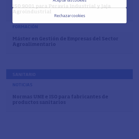
ISO 9001 para Peravia Industrial y Jaja
Agroindustrial
Rechazar cookies
FORMACIÓN
Máster en Gestión de Empresas del Sector
Agroalimentario
SANITARIO
NOTICIAS
Normas UNE e ISO para fabricantes de
productos sanitarios