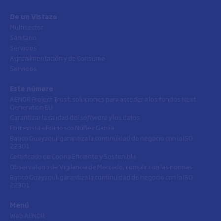
De un Vistazo
Multisector
Sanitario
Servicios
Agroalimentación y de Consumo
Servicios
Este número
AENOR Project Trust: soluciones para acceder a los fondos Next
Generation EU
Garantizar la calidad del
software
y los datos
Entrevista a Francisco Núñez García
Banco Guayaquil garantiza la continuidad de negocio con la ISO
22301
Certificado de Cocina Eficiente y Sostenible
Observatorio de Vigilancia de Mercado, cumplir con las normas
Banco Guayaquil garantiza la continuidad de negocio con la ISO
22301
Menú
Web AENOR