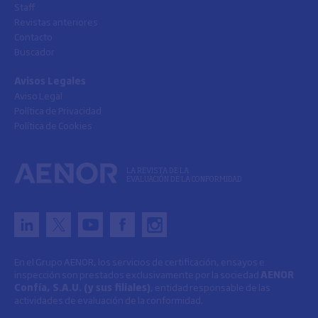
Staff
Revistas anteriores
Contacto
Buscador
Avisos Legales
Aviso Legal
Política de Privacidad
Política de Cookies
LA REVISTA DE LA
EVALUACIÓN DE LA CONFORMIDAD
En el Grupo AENOR, los servicios de certificación, ensayos e
inspección son prestados exclusivamente por la sociedad
AENOR
Confía, S.A.U. (y sus filiales)
, entidad responsable de las
actividades de evaluación de la conformidad.