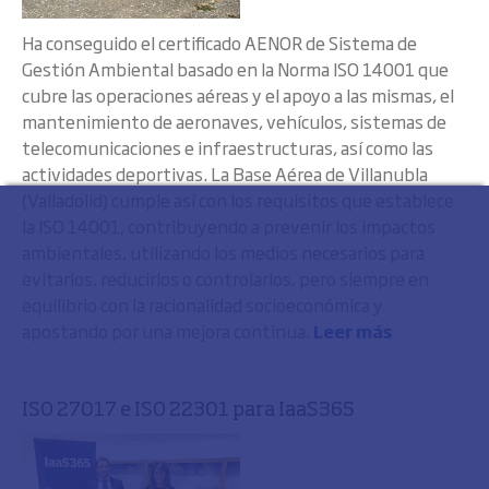
Ha conseguido el certificado AENOR de Sistema de
Gestión Ambiental basado en la Norma ISO 14001 que
cubre las operaciones aéreas y el apoyo a las mismas, el
mantenimiento de aeronaves, vehículos, sistemas de
telecomunicaciones e infraestructuras, así como las
actividades deportivas. La Base Aérea de Villanubla
(Valladolid) cumple así con los requisitos que establece
la ISO 14001, contribuyendo a prevenir los impactos
ambientales, utilizando los medios necesarios para
evitarlos, reducirlos o controlarlos, pero siempre en
equilibrio con la racionalidad socioeconómica y
apostando por una mejora continua.
Leer más
ISO 27017 e ISO 22301 para IaaS365