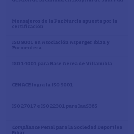
Gestión de la Calidad en Hospital de Sant Pau
Mensajeros de la Paz Murcia apuesta por la
certificación
ISO 9001 en Asociación Asperger Ibiza y
Formentera
ISO 14001 para Base Aérea de Villanubla
CENACE logra la ISO 9001
ISO 27017 e ISO 22301 para IaaS365
Compliance
Penal para la Sociedad Deportiva
Eibar