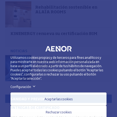
Rehabilitación sostenible en
ALAÏA ROOMS
KINENERGY renueva su certificación BIM
NOTICIAS
Utilizamos cookies propias y de terceros para fines analíticos y
para mostrarte en nuestra web información personalizada en
Sistemas de canalización de
base a un perfil elaborado a partir de tus hábitos de navegación.
plásticos
Puedes aceptar todas las cookies pulsando el botón “Aceptar las
cookies”, configurarlas o rechazar su uso pulsando el botón
“Aceptar la selección”.
Configuración
>
SANIDAD Y PREVENCIÓN
Aceptar las cookies
ENTREGAS DE CERTIFICADO
Rechazar cookies