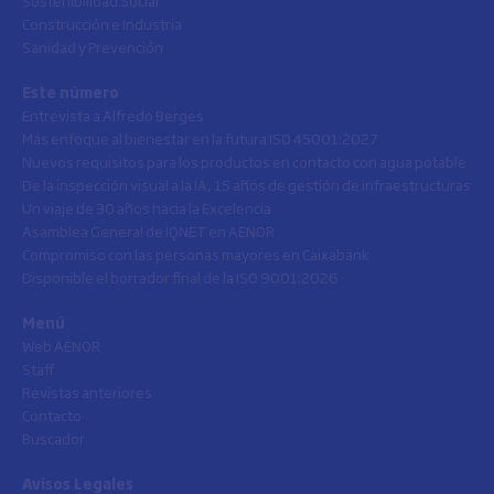
Sostenibilidad Social
Construcción e Industria
Sanidad y Prevención
Este número
Entrevista a Alfredo Berges
Más enfoque al bienestar en la futura ISO 45001:2027
Nuevos requisitos para los productos en contacto con agua potable
De la inspección visual a la IA, 15 años de gestión de infraestructuras
Un viaje de 30 años hacia la Excelencia
Asamblea General de IQNET en AENOR
Compromiso con las personas mayores en Caixabank
Disponible el borrador final de la ISO 9001:2026
Menú
Web AENOR
Staff
Revistas anteriores
Contacto
Buscador
Avisos Legales