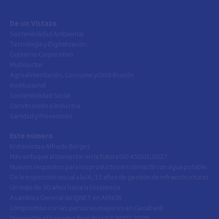
De un Vistazo
Sostenibilidad Ambiental
Tecnología y Digitalización
Gobierno Corporativo
Multisector
Agroalimentación, Consumo y Distribución
Institucional
Sostenibilidad Social
Construcción e Industria
Sanidad y Prevención
Este número
Entrevista a Alfredo Berges
Más enfoque al bienestar en la futura ISO 45001:2027
Nuevos requisitos para los productos en contacto con agua potable
De la inspección visual a la IA, 15 años de gestión de infraestructuras
Un viaje de 30 años hacia la Excelencia
Asamblea General de IQNET en AENOR
Compromiso con las personas mayores en Caixabank
Disponible el borrador final de la ISO 9001:2026