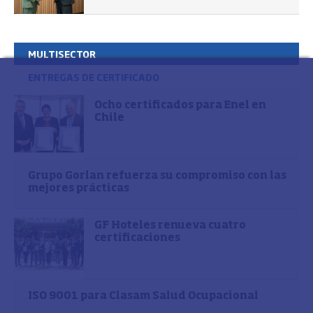
MULTISECTOR
ENTREGAS DE CERTIFICADO
Ocho certificados para Enel en
Chile
Grupo Gorlan refuerza su compromiso con las
mejores prácticas
GF Hoteles renueva cuatro
certificaciones
ISO 9001 para Clasam Salud Ocupacional