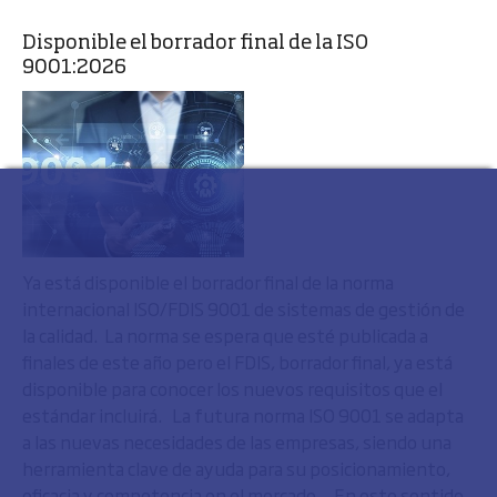
Disponible el borrador final de la ISO
9001:2026
Ya está disponible el borrador final de la norma
internacional ISO/FDIS 9001 de sistemas de gestión de
la calidad. La norma se espera que esté publicada a
finales de este año pero el FDIS, borrador final, ya está
disponible para conocer los nuevos requisitos que el
estándar incluirá. La futura norma ISO 9001 se adapta
a las nuevas necesidades de las empresas, siendo una
herramienta clave de ayuda para su posicionamiento,
eficacia y competencia en el mercado. En este sentido,