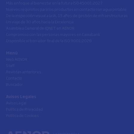
Más enfoque al bienestar en la futura ISO 45001:2027
Nuevos requisitos para los productos en contacto con agua potable
De la inspección visual a la IA, 15 años de gestión de infraestructuras
Un viaje de 30 años hacia la Excelencia
Asamblea General de IQNET en AENOR
Compromiso con las personas mayores en Caixabank
Disponible el borrador final de la ISO 9001:2026
Menú
Web AENOR
Staff
Revistas anteriores
Contacto
Buscador
Avisos Legales
Aviso Legal
Política de Privacidad
Política de Cookies