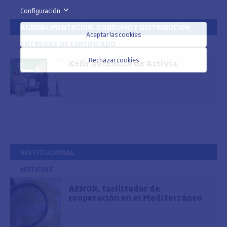
Configuración
>
AGROALIMENTACIÓN, CONSUMO Y DISTRIBUCIÓN
Aceptar las cookies
ENTREGAS DE CERTIFICADO
Rechazar cookies
Kéfir auténtico de Activia
INSTITUCIONAL
NOTICIAS
AENOR, facilitador de
cooperación en el Mediterráneo