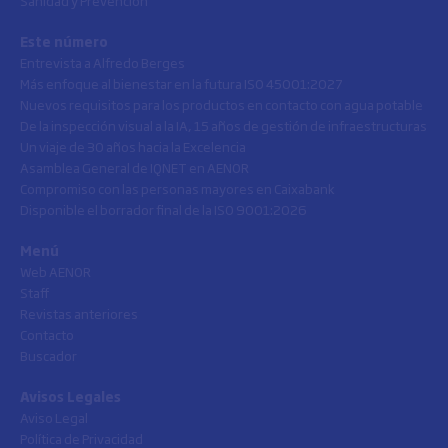
Sanidad y Prevención
Este número
Entrevista a Alfredo Berges
Más enfoque al bienestar en la futura ISO 45001:2027
Nuevos requisitos para los productos en contacto con agua potable
De la inspección visual a la IA, 15 años de gestión de infraestructuras
Un viaje de 30 años hacia la Excelencia
Asamblea General de IQNET en AENOR
Compromiso con las personas mayores en Caixabank
Disponible el borrador final de la ISO 9001:2026
Menú
Web AENOR
Staff
Revistas anteriores
Contacto
Buscador
Avisos Legales
Aviso Legal
Política de Privacidad