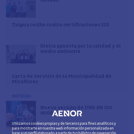
calidad
Taigua recibe cuatro certificaciones ISO
Dielca apuesta por la calidad y el
medio ambiente
Carta de Servicio de la Municipalidad de
Miraflores
NOTICIAS
Nueva versión de UNE-EN ISO
9000
Utilizamos cookies propias y de terceros para fines analíticos y
para mostrarte en nuestra web información personalizada en
base a un perfil elaborado a partir de tus hábitos de navegación.