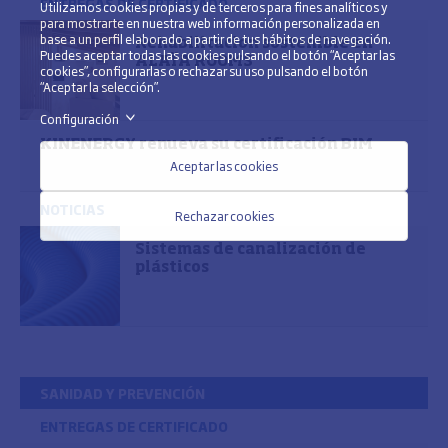
ENTREGAS DE CERTIFICADO
Utilizamos cookies propias y de terceros para fines analíticos y
para mostrarte en nuestra web información personalizada en
base a un perfil elaborado a partir de tus hábitos de navegación.
Rehabilitación sostenible en
Puedes aceptar todas las cookies pulsando el botón “Aceptar las
ALAÏA ROOMS
cookies”, configurarlas o rechazar su uso pulsando el botón
“Aceptar la selección”.
Configuración
>
KINENERGY renueva su certificación BIM
Aceptar las cookies
NOTICIAS
Rechazar cookies
Sistemas de canalización de
plásticos
SANIDAD Y PREVENCIÓN
ENTREGAS DE CERTIFICADO