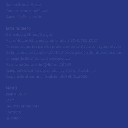
Sostenibilidad Social
Construcción e Industria
Sanidad y Prevención
Este número
Entrevista a Alfredo Berges
Más enfoque al bienestar en la futura ISO 45001:2027
Nuevos requisitos para los productos en contacto con agua potable
De la inspección visual a la IA, 15 años de gestión de infraestructuras
Un viaje de 30 años hacia la Excelencia
Asamblea General de IQNET en AENOR
Compromiso con las personas mayores en Caixabank
Disponible el borrador final de la ISO 9001:2026
Menú
Web AENOR
Staff
Revistas anteriores
Contacto
Buscador