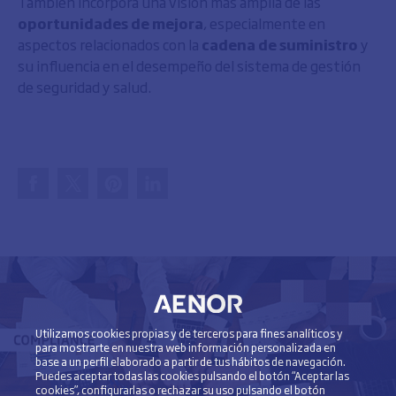
También incorpora una visión más amplia de las
oportunidades de mejora
, especialmente en
aspectos relacionados con la
cadena de suministro
y
su influencia en el desempeño del sistema de gestión
de seguridad y salud.
Utilizamos cookies propias y de terceros para fines analíticos y
para mostrarte en nuestra web información personalizada en
base a un perfil elaborado a partir de tus hábitos de navegación.
Puedes aceptar todas las cookies pulsando el botón “Aceptar las
cookies”, configurarlas o rechazar su uso pulsando el botón