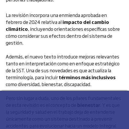
La revisión incorpora una enmienda aprobada en
febrero de 2024 relativa al
impacto del cambio
climático
, incluyendo orientaciones específicas sobre
cómo considerar sus efectos dentro del sistema de
gestión.
Además, el nuevo texto introduce mejoras relevantes
tanto en interpretación como en enfoque estratégico
de la SST. Una de sus novedades es que actualiza la
terminología, para incluir
términos más inclusivos
como diversidad, bienestar, discapacidad.
Pero sin lugar a duda, uno de los pilares fundamentales
de esta revisión es el concepto de
bienestar
. Y es que
la seguridad y salud en el trabajo deja de entenderse
únicamente como un sistema destinado a prevenir
accidentes para evolucionar hacia un modelo integral