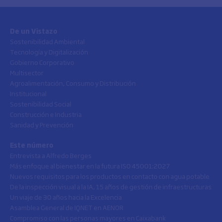
De un Vistazo
Sostenibilidad Ambiental
Tecnología y Digitalización
Gobierno Corporativo
Multisector
Agroalimentación, Consumo y Distribución
Institucional
Sostenibilidad Social
Construcción e Industria
Sanidad y Prevención
Este número
Entrevista a Alfredo Berges
Más enfoque al bienestar en la futura ISO 45001:2027
Nuevos requisitos para los productos en contacto con agua potable
De la inspección visual a la IA, 15 años de gestión de infraestructuras
Un viaje de 30 años hacia la Excelencia
Asamblea General de IQNET en AENOR
Compromiso con las personas mayores en Caixabank