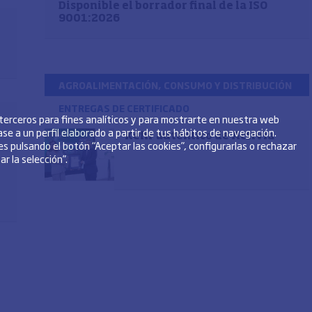
Disponible el borrador final de la ISO
9001:2026
AGROALIMENTACIÓN, CONSUMO Y DISTRIBUCIÓN
ENTREGAS DE CERTIFICADO
 terceros para fines analíticos y para mostrarte en nuestra web
se a un perfil elaborado a partir de tus hábitos de navegación.
Kéfir auténtico de Activia
s pulsando el botón “Aceptar las cookies”, configurarlas o rechazar
r la selección”.