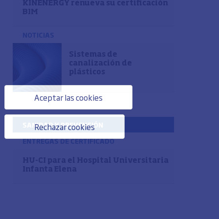
KINENERGY renueva su certificación
BIM
NOTICIAS
Sistemas de
canalización de
plásticos
Aceptar las cookies
SANIDAD Y PREVENCIÓN
Rechazar cookies
ENTREGAS DE CERTIFICADO
HU-CI para el Hospital Universitaria
Infanta Elena