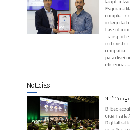
la optimizac
Esquema Nac
cumple con 
integridad 
Las solucio
transporte 
red existen
compañía tr
para diseña
eficiencia, ..
Noticias
30º Congr
Bilbao acog
organiza la 
Digitalizat
manifiesto 