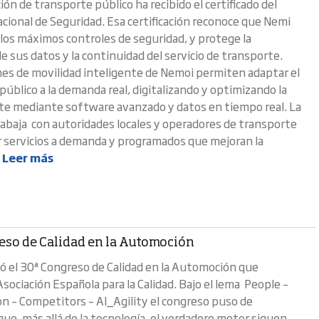
ión de transporte público ha recibido el certificado del
ional de Seguridad. Esa certificación reconoce que Nemi
los máximos controles de seguridad, y protege la
de sus datos y la continuidad del servicio de transporte.
nes de movilidad inteligente de Nemoi permiten adaptar el
público a la demanda real, digitalizando y optimizando la
te mediante software avanzado y datos en tiempo real. La
abaja con autoridades locales y operadores de transporte
r servicios a demanda y programados que mejoran la
.
Leer más
eso de Calidad en la Automoción
ió el 30ª Congreso de Calidad en la Automoción que
Asociación Española para la Calidad. Bajo el lema People –
ion – Competitors – AI_Agility el congreso puso de
que, más allá de la tecnología, el verdadero motor siguen