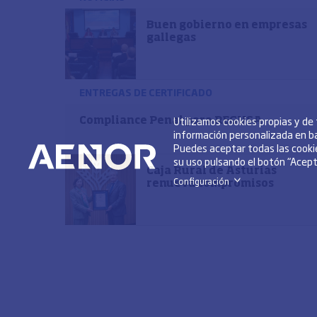
Buen gobierno en empresas
gallegas
ENTREGAS DE CERTIFICADO
Utilizamos cookies propias y de
Compliance Penal para REGUSA
información personalizada en ba
Puedes aceptar todas las cookie
su uso pulsando el botón “Acepta
Caja Rural de Asturias
Configuración
>
renueva compromisos