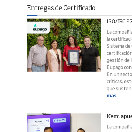
Entregas de Certificado
ISO/IEC 2
La compañía
la certific
Sistema de 
certificació
gestión de 
Eupago con 
En un sector
críticas, es
que sustent
más
Nemi apue
La compañía 