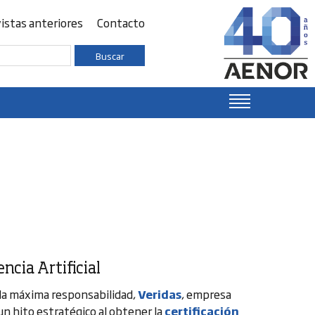
istas anteriores
Contacto
Buscar
encia Artificial
 la máxima responsabilidad,
Veridas
, empresa
 un hito estratégico al obtener la
certificación