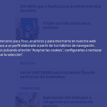
ISO 9001 para Santa Casa da Misericórdia
do Soito
Triple certificación para
Gestilar
 terceros para fines analíticos y para mostrarte en nuestra web
se a un perfil elaborado a partir de tus hábitos de navegación.
Carta de Servicio para Sunass en Perú
s pulsando el botón “Aceptar las cookies”, configurarlas o rechazar
r la selección”.
NOTICIAS
Serie UNE 23580 para sistemas fijos de
extinción de incendios
FORMACIÓN
Aplicación del enfoque a
riesgos en los sistemas de
gestión