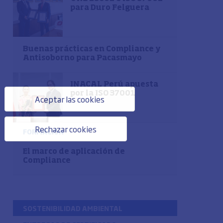
para Duro Felguera
Buenas prácticas en Compliance y
Antisoborno para Pacasmayo
INACAL Perú apuesta
por la ISO 37001
Aceptar las cookies
Rechazar cookies
FORMACIÓN
El marco de aplicación de
Compliance
SOSTENIBILIDAD AMBIENTAL