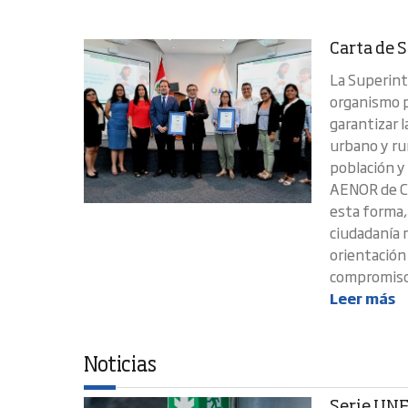
Carta de 
La Superint
organismo p
garantizar 
urbano y rur
población y
AENOR de Ca
esta forma,
ciudadanía 
orientación 
compromisos
Leer más
Noticias
Serie UNE