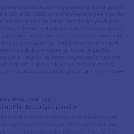
 concepto del enfoque a riesgos en las normas de gestión
SO 14001 e ISO 45001; conocer los métodos para la gestión
os; analizar las técnicas para la identificación y evaluación
y aplicar la gestión de los riesgos a los sistemas de gestión
ncipales objetivos de este curso. Los alumnos abordarán,
, los siguientes aspectos: Evolución de los sistemas de
estructura de alto nivel para las normas de gestión.
ado en el riesgo en las normas de gestión. Concepto de
portunidades. La gestión del riesgo: sistematización y
Normas ISO 31000. Opciones de gestión de riesgos. ...
Leer
LA VIRTUAL, 19 DE JUNIO
r un Plan Estratégico ganador
ales objetivos de este curso es que los alumnos tomen
e la importancia que tiene planificar a nivel estratégico;
legar una metodología global de base en la que, a partir