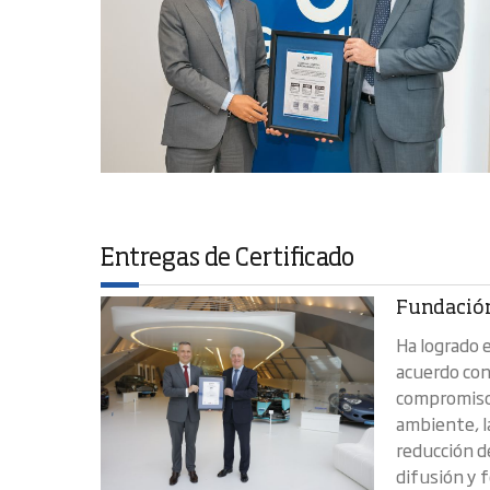
Entregas de Certificado
Fundación
Ha logrado 
acuerdo con
compromiso 
ambiente, la
reducción d
difusión y 