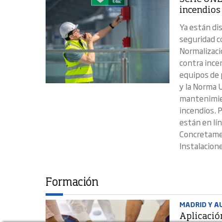
incendios
Ya están di
seguridad c
Normalizaci
contra ince
equipos de 
y la Norma 
mantenimien
incendios. 
están en lín
Concretamen
Instalacion
Formación
MADRID Y AU
Aplicación