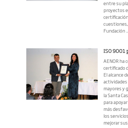
entre su pl
proyectos e
certificaci
cuestiones,
Fundación .
ISO 9001 
AENOR ha co
certificado
El alcance d
actividades
mayores y g
la Santa Cas
para apoyar 
más desfavo
los servicio
mejorar sus