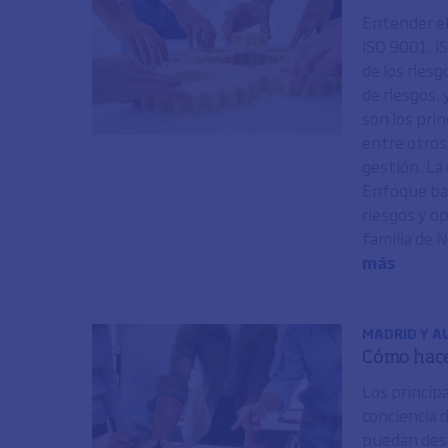
Entender el
ISO 9001, I
de los riesg
de riesgos, 
son los pri
entre otros
gestión. La 
Enfoque bas
riesgos y o
familia de 
más
MADRID Y AU
Cómo hace
Los princip
conciencia d
puedan desp