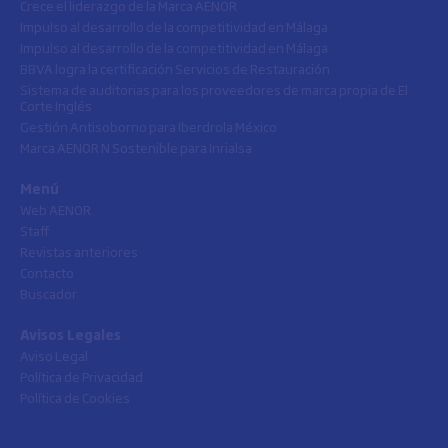
Crece el liderazgo de la Marca AENOR
Impulso al desarrollo de la competitividad en Málaga
Impulso al desarrollo de la competitividad en Málaga
BBVA logra la certificación Servicios de Restauración
Sistema de auditorias para los proveedores de marca propia de El
Corte Inglés
Gestión Antisoborno para Iberdrola México
Marca AENOR N Sostenible para Inrialsa
Menú
Web AENOR
Staff
Revistas anteriores
Contacto
Buscador
Avisos Legales
Aviso Legal
Política de Privacidad
Política de Cookies