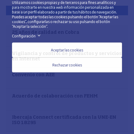
Utilizamos cookies propias y de terceros para fines analíticos y
para mostrarte en nuestra web información personalizada en
SERVICIOS
base a un perfil elaborado a partir de tus hábitos de navegación.
Puedes aceptar todas las cookies pulsando el botón “Aceptar las
NOTICIAS
cookies”, configurarlas o rechazar su uso pulsando el botón
“Aceptar la selección”.
25 años de calidad en Cobra
Configuración
>
Aceptar las cookies
Vigilancia y control de productos y servicios
en Internet
Rechazar cookies
Convenio con AEE
Acuerdo de colaboración con FEHM
Ibercaja Connect certificada con la UNE-EN
ISO 18295