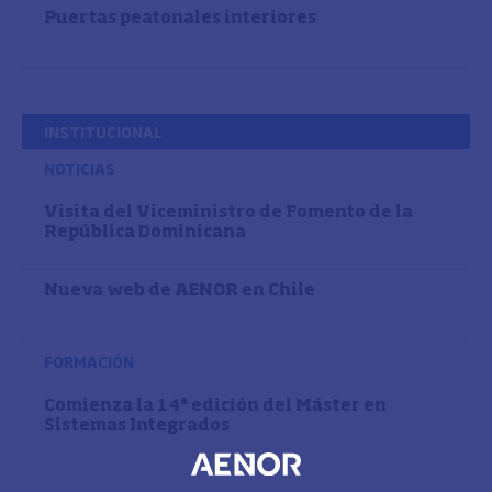
Puertas peatonales interiores
INSTITUCIONAL
NOTICIAS
Visita del Viceministro de Fomento de la
República Dominicana
Nueva web de AENOR en Chile
FORMACIÓN
Comienza la 14ª edición del Máster en
Sistemas Integrados