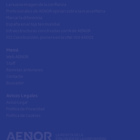
La nueva imagen de la confianza
Profesionales de AENOR opinan sobre la nueva Marca
Marcar la diferencia
España en el
top ten
mundial
Infraestructuras construidas con N de AENOR
FCC Construcción, pionera en la UNE-ISO 44001
Menú
Web AENOR
Staff
Revistas anteriores
Contacto
Buscador
Avisos Legales
Aviso Legal
Política de Privacidad
Política de Cookies
LA REVISTA DE LA
EVALUACIÓN DE LA CONFORMIDAD