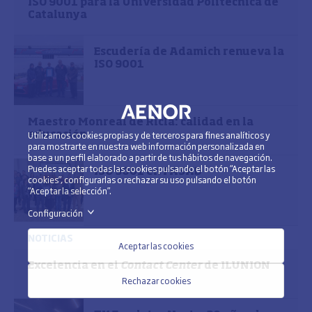
ISO 9001 para la Universidad Politècnica de
Catalunya
Escudería de Adamich renueva la
ISO 9001
Maestro Monreal de Ricla: calidad en la
Utilizamos cookies propias y de terceros para fines analíticos y
educación
para mostrarte en nuestra web información personalizada en
base a un perfil elaborado a partir de tus hábitos de navegación.
Puedes aceptar todas las cookies pulsando el botón “Aceptar las
ISO 9001 en FASAD
cookies”, configurarlas o rechazar su uso pulsando el botón
“Aceptar la selección”.
Configuración
>
NOTICIAS
Aceptar las cookies
Excelencia en el
Contact Center
de ILUNION
Rechazar cookies