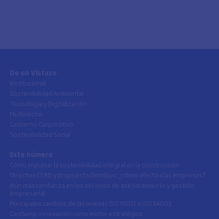
De un Vistazo
Institucional
Sostenibilidad Ambiental
Tecnología y Digitalización
Multisector
Gobierno Corporativo
Sostenibilidad Social
Este número
Cómo impulsar la sostenibilidad integral en la construcción
Directiva CSRD y propuesta Ómnibus: ¿cómo afecta a las empresas?
Aún más confianza en los servicios de asesoramiento y gestión
empresarial
Principales cambios de las nuevas ISO 9001 e ISO 14001
Gestamp: innovación como motor estratégico