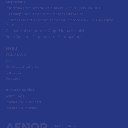
empresarial
Principales cambios de las nuevas ISO 9001 e ISO 14001
Gestamp: innovación como motor estratégico
¿Conoces los nuevos requisitos del Protocolo BRCGS Packaging
Materials?
Gestión Antisoborno en Grupo Mutua Madrileña
Buen Gobierno Corporativo en Eurocaja Rural
Menú
Web AENOR
Staff
Revistas anteriores
Contacto
Buscador
Avisos Legales
Aviso Legal
Política de Privacidad
Política de Cookies
LA REVISTA DE LA