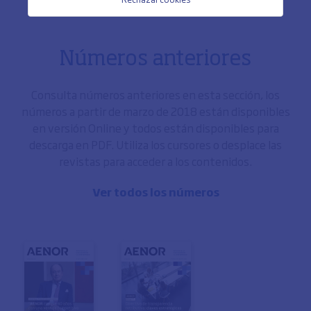
Números anteriores
Consulta números anteriores en esta sección, los
números a partir de marzo de 2018 están disponibles
en versión Online y todos están disponibles para
descarga en PDF. Utiliza los cursores o desplace las
revistas para acceder a los contenidos.
Ver todos los números