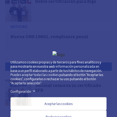
Doble certificación para Eigo
NOTICIAS
Nueva UNE 19601, compliance penal
Utilizamos cookies propias y de terceros para fines analíticos y
para mostrarte en nuestra web información personalizada en
SOSTENIBILIDAD SOCIAL
base a un perfil elaborado a partir de tus hábitos de navegación.
Puedes aceptar todas las cookies pulsando el botón “Aceptar las
ENTREGAS DE CERTIFICADO
cookies”, configurarlas o rechazar su uso pulsando el botón
“Aceptar la selección”.
Solimat renueva su certificado
EFR
Configuración
>
Aceptar las cookies
Rechazar cookies