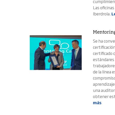
cumplimient
Las oficina
Iberdrola.
L
Mentoring 
Se ha conve
certificaci
certificado 
estándares d
trabajadore
de la línea 
compromiso 
aprendizaje
una auditorí
obtener esta
más