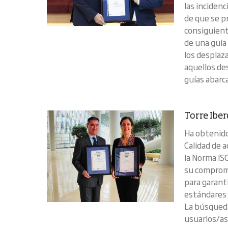
las inciden
de que se p
consiguient
de una guía
los desplaz
aquellos de
guías abarca
Torre Ibe
Ha obtenido
Calidad de 
la Norma IS
su compromi
para garant
estándares d
La búsqueda
usuarios/as