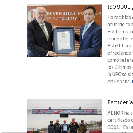
ISO 9001 
Ha recibido
acuerdo con
Politécnica
exigentes e
Este hito s
ofreciendo f
como refere
los últimos
la UPC se s
en España.
Escudería
AENOR ha co
certificado 
9001. Esta 