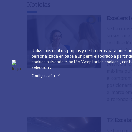
Noticias
Excelenci
Se ha conve
su sector en
certificaci
según la N
Utilizamos cookies propias y de terceros para fines 
personalizada en base a un perfil elaborado a partir 
ILUNION rec
cookies pulsando el botón “Aceptar las cookies”, conf
servicio al 
selección”.
máxima punt
Configuración
>
el compromi
posicionam
el marco em
diferencial d
TK Escalat
Se han cump