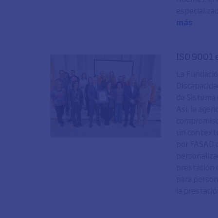
especializad
más
ISO 9001
La Fundació
Discapacida
de Sistema 
Así, la age
compromiso 
un contexto
por FASAD c
personaliza
prestación 
para person
la prestación