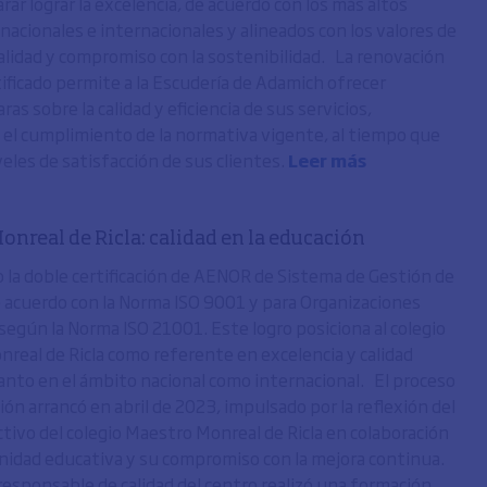
ar lograr la excelencia, de acuerdo con los más altos
nacionales e internacionales y alineados con los valores de
calidad y compromiso con la sostenibilidad. La renovación
tificado permite a la Escudería de Adamich ofrecer
aras sobre la calidad y eficiencia de sus servicios,
el cumplimiento de la normativa vigente, al tiempo que
veles de satisfacción de sus clientes.
Leer más
onreal de Ricla: calidad en la educación
 la doble certificación de AENOR de Sistema de Gestión de
de acuerdo con la Norma ISO 9001 y para Organizaciones
según la Norma ISO 21001. Este logro posiciona al colegio
real de Ricla como referente en excelencia y calidad
anto en el ámbito nacional como internacional. El proceso
ción arrancó en abril de 2023, impulsado por la reflexión del
ctivo del colegio Maestro Monreal de Ricla en colaboración
nidad educativa y su compromiso con la mejora continua.
responsable de calidad del centro realizó una formación