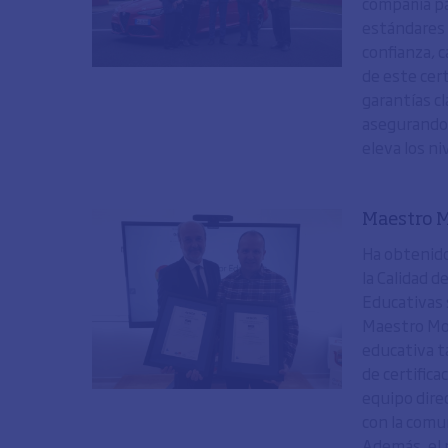
compañía par
estándares 
confianza, 
de este cer
garantías cl
asegurando 
eleva los ni
Maestro M
Ha obtenido
la Calidad 
Educativas 
Maestro Mon
educativa t
de certifica
equipo dire
con la comu
Además, el 