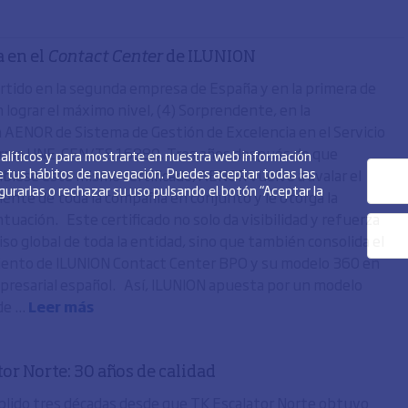
a en el
Contact Center
de ILUNION
rtido en la segunda empresa de España y en la primera de
 lograr el máximo nivel, (4) Sorprendente, en la
ón AENOR de Sistema de Gestión de Excelencia en el Servicio
orma UNE-CEN/TS 16880. Tres años después de que
analíticos y para mostrarte en nuestra web información
de tus hábitos de navegación. Puedes aceptar todas las
ibiese este mismo certificado, AENOR vuelve a avalar el
igurarlas o rechazar su uso pulsando el botón “Aceptar la
cliente de toda la compañía en conjunto y le otorga la
uación. Este certificado no solo da visibilidad y refuerza
so global de toda la entidad, sino que también consolida el
iento de ILUNION Contact Center BPO y su modelo 360 en
presarial español. Así, ILUNION apuesta por un modelo
e ...
Leer más
or Norte: 30 años de calidad
lido tres décadas desde que TK Escalator Norte obtuvo