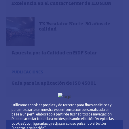
Excelencia en el
Contact Center
de ILUNION
TK Escalator Norte: 30 años de
calidad
Apuesta por la Calidad en EiDF Solar
PUBLICACIONES
Guía para la aplicación de ISO 45001
Utilizamos cookies propias y de terceros para fines analíticos y
para mostrarte en nuestra web información personalizada en
base a un perfil elaborado a partir de tus hábitos de navegación.
Puedes aceptar todas las cookies pulsando el botón “Aceptar las
cookies”, configurarlas o rechazar su uso pulsando el botón
GOBIERNO CORPORATIVO
“Aceptar la selección”.