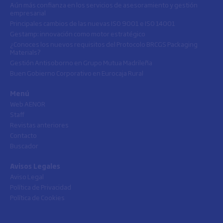
Aún más confianza en los servicios de asesoramiento y gestión
empresarial
Principales cambios de las nuevas ISO 9001 e ISO 14001
Gestamp: innovación como motor estratégico
¿Conoces los nuevos requisitos del Protocolo BRCGS Packaging
Materials?
Gestión Antisoborno en Grupo Mutua Madrileña
Buen Gobierno Corporativo en Eurocaja Rural
Menú
Web AENOR
Staff
Revistas anteriores
Contacto
Buscador
Avisos Legales
Aviso Legal
Política de Privacidad
Política de Cookies