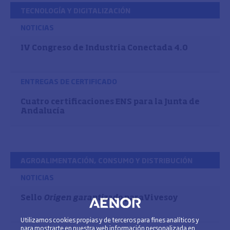
TECNOLOGÍA Y DIGITALIZACIÓN
NOTICIAS
IV Congreso de Industria Conectada 4.0
ENTREGAS DE CERTIFICADO
Cuatro certificaciones ENS para la Junta de
Andalucía
AGROALIMENTACIÓN, CONSUMO Y DISTRIBUCIÓN
NOTICIAS
Sello
Origen garantizado
paraVivesoy
Utilizamos cookies propias y de terceros para fines analíticos y
para mostrarte en nuestra web información personalizada en