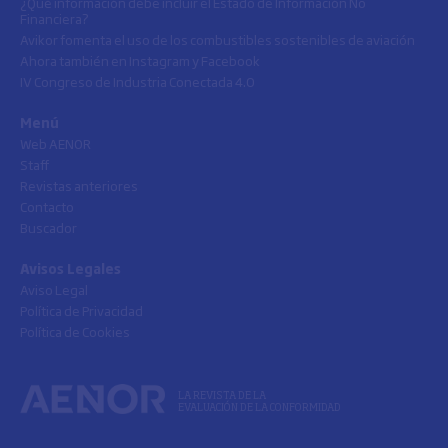
¿Qué información debe incluir el Estado de Información No
Financiera?
Avikor fomenta el uso de los combustibles sostenibles de aviación
Ahora también en Instagram y Facebook
IV Congreso de Industria Conectada 4.0
Menú
Web AENOR
Staff
Revistas anteriores
Contacto
Buscador
Avisos Legales
Aviso Legal
Política de Privacidad
Política de Cookies
LA REVISTA DE LA
EVALUACIÓN DE LA CONFORMIDAD