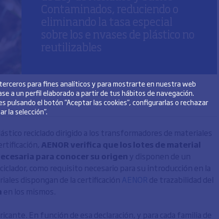
Contaminados, reduciendo o
eliminando la tasa especial
sobre los e nvases de plástico no
reutilizables
 terceros para fines analíticos y para mostrarte en nuestra web
se a un perfil elaborado a partir de tus hábitos de navegación.
s pulsando el botón “Aceptar las cookies”, configurarlas o rechazar
r la selección”.
lástico reciclado dirigido a los transformadores de materiales
ertificación,
AENOR verifica que los lotes de material
necesaria para conocer su origen
y disponen de un
ciclador, como requisito necesario para su introducción en la
iales dispongan de la certificación
AENOR
de trazabilidad del
a
en los mismos.
bricante. En función de esa declaración, y para cada familia de