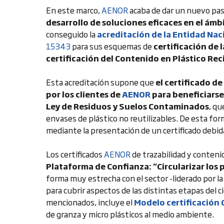
En este marco,
AENOR
acaba de dar un nuevo paso
desarrollo de soluciones eficaces en el ámb
conseguido la
acreditación de la Entidad Nac
15343
para sus esquemas de
certificación de 
certificación del Contenido en Plástico Rec
Esta acreditación supone que
el certificado d
por los clientes de
AENOR
para beneficiarse 
Ley de Residuos y Suelos Contaminados
, qu
envases de plástico no reutilizables. De esta for
mediante la presentación de un certificado deb
Los certificados
AENOR
de trazabilidad y contenid
Plataforma de Confianza: “Circularizar los 
forma muy estrecha con el sector -liderado por l
para cubrir aspectos de las distintas etapas del ci
mencionados, incluye el
Modelo certificación
de granza y micro plásticos al medio ambiente.