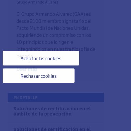
Grupo Armando Álvarez
El Grupo Armando Alvarez (GAA) es
desde 2108 miembro signatario del
Pacto Mundial de Naciones Unidas,
adquiriendo un compromiso con los
10 principios que lo rigen e
integrándolos en nuestra filosofía de
negocio.
Aceptar las cookies
Leer más
Rechazar cookies
EN DETALLE
Soluciones de certificación en el
ámbito de la prevención
Soluciones de certificación en el