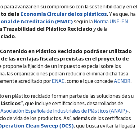
 para avanzar en su compromiso con la sostenibilidad y en el
ito de la
Economía Circular de los plásticos
. Y es que, ha
ional de Acreditación (ENAC)
según la
Norma UNE-EN
la Trazabilidad del Plástico Reciclado
y de la
iclado
.
e Contenido en Plástico Reciclado podrá ser utilizado
de las ventajas fiscales previstas en el proyecto de
e propone la fijación de un impuesto especial sobre los
ma, las organizaciones podrán reducir o eliminar dicha tasa
idamente acreditado por
ENAC
, como el que concede
AENOR
.
o en plástico reciclado forman parte de las soluciones de su
plásticos”
, que incluye certificaciones, desarrolladas de
a
Asociación Española de Industriales de Plásticos (ANAIP)
-,
clo de vida de los productos. Así, además de los certificados
 Operation Clean Sweep (OCS)
, que busca evitar la llegada