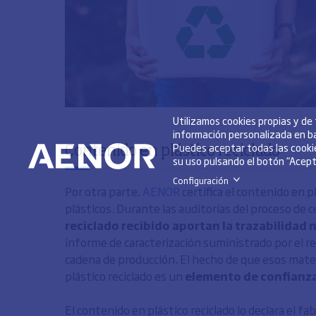
Utilizamos cookies propias y de
información personalizada en ba
Puedes aceptar todas las cookie
Contenido en plástico reciclado
su uso pulsando el botón “Acepta
Configuración
>
Por otra parte,
AENOR
certifica el contenido en p
plásticos. Durante las auditorías del proceso de c
reciclado recibido aportan la trazabilidad 
informe de caracterización suministrado por el re
cadena de producción. El hecho de que esos mater
plástico reciclado es un
elemento de confianz
El contenido en plástico reciclado lo declara el fa